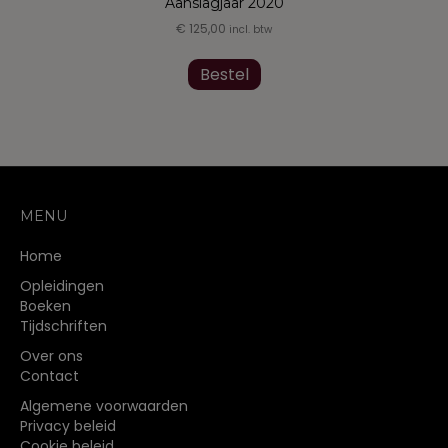
Aanslagjaar 2020
€
125,00
incl. btw
Dit
product
Bestel
heeft
meerdere
variaties.
Deze
optie
kan
gekozen
MENU
worden
op
Home
de
Opleidingen
productpagina
Boeken
Tijdschriften
Over ons
Contact
Algemene voorwaarden
Privacy beleid
Cookie beleid