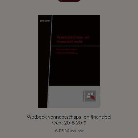
heeft
meerdere
variaties.
Deze
optie
kan
gekozen
worden
op
de
productpagina
Wetboek vennootschaps- en financieel
recht 2018-2019
€
115,00
incl. btw