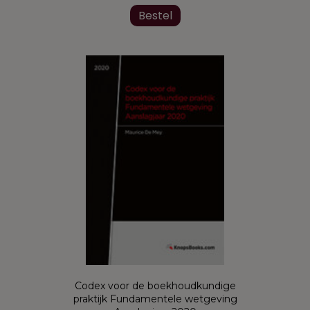
Dit
product
Bestel
heeft
meerdere
variaties.
Deze
optie
kan
gekozen
worden
op
de
productpagina
Codex voor de boekhoudkundige
praktijk Fundamentele wetgeving