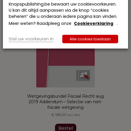
Knopspublishing.be bewaart uw cookievoorkeuren.
U kan dit altijd aanpassen via de knop “cookies
beheren” die u onderaan iedere pagina kan vinden.
Meer weten? Raadpleeg onze
Cookieverklaring
.
Stel uw voorkeuren in
Alle cookies toestaan
Wetgevingsbundel Fiscaal Recht aug
2019 Addendum – Selectie van niet-
fiscale wetgeving
€
185,00
incl. btw
Dit
product
Bestel