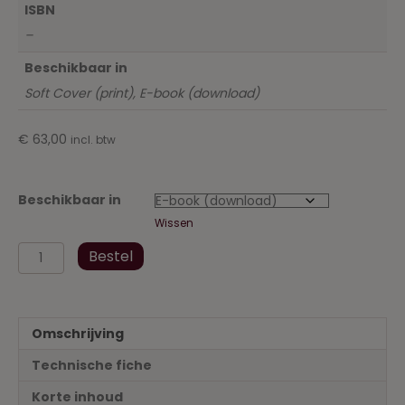
ISBN
–
Beschikbaar in
Soft Cover (print), E-book (download)
€
63,00
incl. btw
Beschikbaar in
Wissen
Wetboek
Bestel
Vennootschappen
en
Verenigingen
2020
Omschrijving
-
Inclusief
Technische fiche
uitvoeringsbesluit
en
Korte inhoud