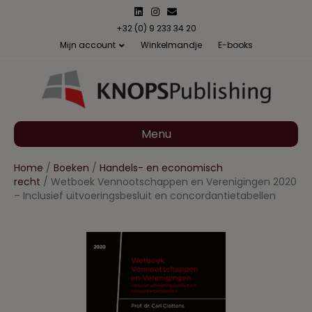
L
I
E
i
n
m
n
s
a
+32 (0) 9 233 34 20
k
t
i
Mijn account
Winkelmandje
E-books
e
a
l
d
g
i
r
n
a
m
Menu
Home
/
Boeken
/
Handels- en economisch
recht
/ Wetboek Vennootschappen en Verenigingen 2020
– Inclusief uitvoeringsbesluit en concordantietabellen