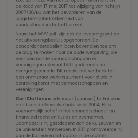
(EU) 2017/828 van het Europees Parlement en
de Raad van 17 mei 2017 tot wijziging van richtlijn
2007/36/EG wat het bevorderen van de
langetermijnbetrokkenheid van
aandeelhouders betreft omzet.
Naast het WVV zelf, zijn ook de invoeringswet en
het uitvoeringsbesluit opgenomen. De
concordantietabellen laten bovendien toe om
de brug te maken naar de oude wetgeving, die
voor bestaande vennootschappen en
verenigingen relevant blijft gedurende de
overgangsperiode. Dit maakt het wetboek tot
een onmisbaar werkinstrument voor al wie in
aanraking komt met vennootschappen en
verenigingen.
Carl Clottens
is advocaat (counsel) bij Eubelius
en lid van de Brusselse balie sinds 2004. Hij is
voornamelijk actief in het vennootschaps- en
financieel recht en fusies en overnames.
Daarnaast is hij gastdocent aan de KU Leuven en
de Universiteit Antwerpen. In 2011 promoveerde hij
aan de KU Leuven tot doctor in de rechten