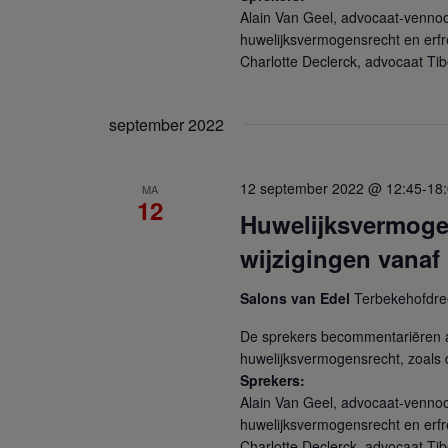
Alain Van Geel, advocaat-vennoo
huwelijksvermogensrecht en erfre
Charlotte Declerck, advocaat Tib
september 2022
12 september 2022 @ 12:45
-
18
MA
12
Huwelijksvermogen
wijzigingen vanaf
Salons van Edel
Terbekehofdre
De sprekers becommentariëren a
huwelijksvermogensrecht, zoals d
Sprekers:
Alain Van Geel, advocaat-vennoo
huwelijksvermogensrecht en erfre
Charlotte Declerck, advocaat Tib