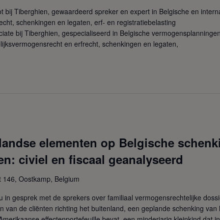
t bij Tiberghien, gewaardeerd spreker en expert in Belgische en inter
cht, schenkingen en legaten, erf- en registratiebelasting
ate bij Tiberghien, gespecialiseerd in Belgische vermogensplanning
elijksvermogensrecht en erfrecht, schenkingen en legaten,
nlandse elementen op Belgische schenk
n: civiel en fiscaal geanalyseerd
t 146, Oostkamp, Belgium
u in gesprek met de sprekers over familiaal vermogensrechtelijke doss
van de cliënten richting het buitenland, een geplande schenking van h
erikaanse effectenportefeuille bevat, een minderjarig kleinkind dat in 