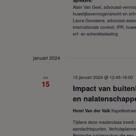
Sprekers:
Alain Van Geel, advocaat-vennoo
huwelijksvermogensrecht en erfre
Laura Goossens, advocaat-associ
internationale context, IPR, huw
erf- en schenkbelasting.
januari 2024
15 januari 2024 @ 12:45
-
18:00
MA
15
Impact van buite
en nalatenschappe
Hotel Van der Valk
Kapellestraa
Tijdens deze masterclass treedt 
aandachtspunten. Verhuisplannen 
Belgische nalatenschap die een Am