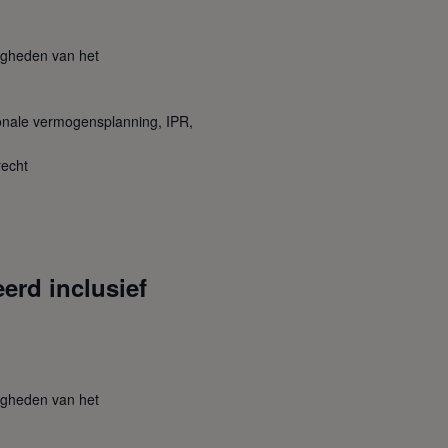
igheden van het
ionale vermogensplanning, IPR,
recht
erd inclusief
igheden van het