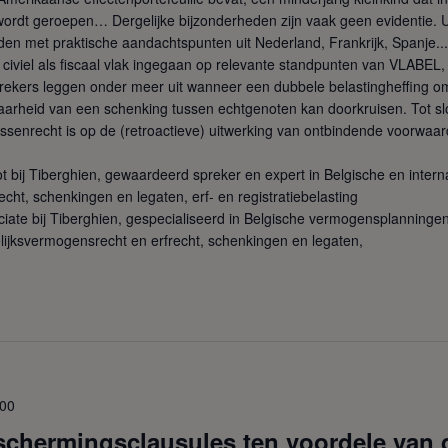
wordt geroepen… Dergelijke bijzonderheden zijn vaak geen evidentie. 
 met praktische aandachtspunten uit Nederland, Frankrijk, Spanje...
 civiel als fiscaal vlak ingegaan op relevante standpunten van VLABEL
prekers leggen onder meer uit wanneer een dubbele belastingheffing om
aarheid van een schenking tussen echtgenoten kan doorkruisen. Tot slo
ssenrecht is op de (retroactieve) uitwerking van ontbindende voorwaar
t bij Tiberghien, gewaardeerd spreker en expert in Belgische en inter
cht, schenkingen en legaten, erf- en registratiebelasting
ate bij Tiberghien, gespecialiseerd in Belgische vermogensplanning
elijksvermogensrecht en erfrecht, schenkingen en legaten,
:00
chermingsclausules ten voordele van 