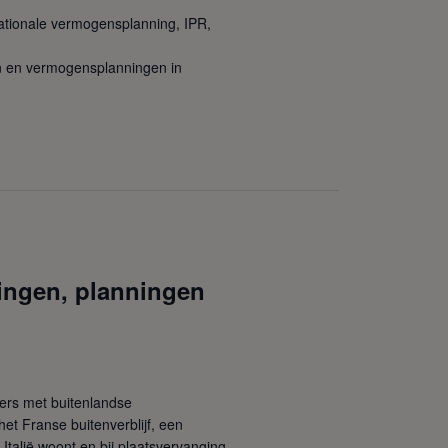
nationale vermogensplanning, IPR,
en en vermogensplanningen in
ingen, planningen
iers met buitenlandse
et Franse buitenverblijf, een
Italië woont en bij plaatsvervanging