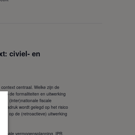
: civiel- en
 context centraal. Welke zijn de
 op de formaliteiten en uitwerking
de (inter)nationale fiscale
r nadruk wordt gelegd op het risico
cht op de (retroactieve) uitwerking
nationale vermogensplanning, IPR,