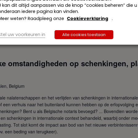
cht, schenkingen en legaten, erf- en registratiebelasting
U kan dit altijd aanpassen via de knop “cookies beheren” die u
onderaan iedere pagina kan vinden.
ate bij Tiberghien, gespecialiseerd in Belgische vermogensplanning
Meer weten? Raadpleeg onze
Cookieverklaring
.
elijksvermogensrecht en erfrecht, schenkingen en legaten,
Stel uw voorkeuren in
Alle cookies toestaan
ijke omstandigheden op schenkingen, p
len, Belgium
nale nalatenschappen en het verlijden van schenkingen in internationale
of een verhuis naar het buitenland kunnen hebben op de erfopvolging en
enkingen? Bent u als Belgische notaris bevoegd? ... Bovendien worden 
en schenkingen in internationale context behandeld, waarbij onder mee
asting. Tot slot komt de impact aan bod van het nieuwe verbintenissenre
. een beding van terugkeer).