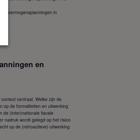
en en vermogensplanningen in
lanningen en
 context centraal. Welke zijn de
 op de formaliteiten en uitwerking
de (inter)nationale fiscale
r nadruk wordt gelegd op het risico
cht op de (retroactieve) uitwerking