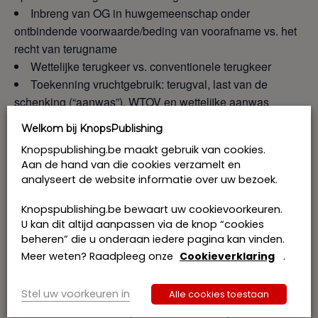
Inbreng van OG in huwgemeenschap onder
ontbindende voorwaarde/beding van voorafname vs. het
recht van terugname
Wettelijke terugkeer vs. conventionele terugkeer
Toekenning vruchtgebruik: terugval, last van de
schenking (“aanwas”), WTOV en wettelijke aanwas
goederenrecht
Welkom bij KnopsPublishing
Inbreng & inkorting: fiscale benadering en enkele
Knopspublishing.be maakt gebruik van cookies.
praktische voorbeelden
Aan de hand van die cookies verzamelt en
analyseert de website informatie over uw bezoek.
Programma
Knopspublishing.be bewaart uw cookievoorkeuren.
KnopsPublishing is erkend als opleidingsverstrekker voor
U kan dit altijd aanpassen via de knop “cookies
het systeem van de KMO-portefeuille. Het
beheren” die u onderaan iedere pagina kan vinden.
accreditatienummer van KnopsPublishing is
Meer weten? Raadpleeg onze
Cookieverklaring
.
DV.O245662, thema: beroep
specifieke competenties
Stel uw voorkeuren in
Alle cookies toestaan
Prijs: € 480 excl. btw per deelnemer