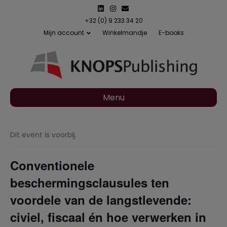
L
I
E
i
n
m
n
s
a
+32 (0) 9 233 34 20
k
t
i
Mijn account
Winkelmandje
E-books
e
a
l
d
g
i
r
n
a
m
Menu
Dit event is voorbij.
Conventionele
beschermingsclausules ten
voordele van de langstlevende:
civiel, fiscaal én hoe verwerken in