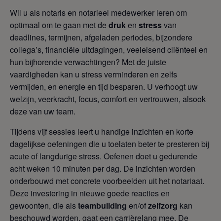
Wil u als notaris en notarieel medewerker leren om
optimaal om te gaan met de
druk
en
stress
van
deadlines, termijnen, afgeladen periodes, bijzondere
collega’s, financiële uitdagingen, veeleisend cliënteel en
hun bijhorende verwachtingen? Met de juiste
vaardigheden kan u stress verminderen en zelfs
vermijden, en energie en tijd besparen. U verhoogt uw
welzijn, veerkracht, focus, comfort en vertrouwen, alsook
deze van uw team.
Tijdens vijf sessies leert u handige inzichten en korte
dagelijkse oefeningen die u toelaten beter te presteren bij
acute of langdurige stress. Oefenen doet u gedurende
acht weken 10 minuten per dag. De inzichten worden
onderbouwd met concrete voorbeelden uit het notariaat.
Deze investering in nieuwe goede reacties en
gewoonten, die als
teambuilding
en/of
zelfzorg
kan
beschouwd worden, gaat een carrièrelang mee. De