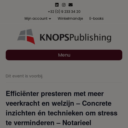
L
I
E
i
n
m
n
s
a
+32 (0) 9 233 34 20
k
t
i
Mijn account
Winkelmandje
E-books
e
a
l
d
g
i
r
n
a
m
Menu
Dit event is voorbij.
Efficiënter presteren met meer
veerkracht en welzijn – Concrete
inzichten én technieken om stress
te verminderen – Notarieel