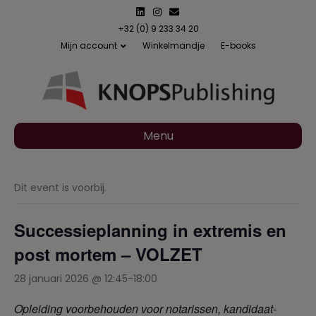
L
I
E
i
n
m
n
s
a
+32 (0) 9 233 34 20
k
t
i
Mijn account
Winkelmandje
E-books
e
a
l
d
g
i
r
n
a
m
Menu
Dit event is voorbij.
Successieplanning in extremis en
post mortem – VOLZET
28 januari 2026 @ 12:45
-
18:00
Opleiding voorbehouden voor notarissen, kandidaat-