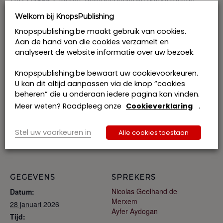
DV.O245662, thema: beroep
specifieke competenties
Welkom bij KnopsPublishing
Prijs: € 480 excl. btw per deelnemer
Knopspublishing.be maakt gebruik van cookies.
Aan de hand van die cookies verzamelt en
Ik schrijf me in samen met collegae: € 445 excl. btw
analyseert de website informatie over uw bezoek.
per deelnemer
Knopspublishing.be bewaart uw cookievoorkeuren.
U kan dit altijd aanpassen via de knop “cookies
Tickets
Toevoegen aan kalender
beheren” die u onderaan iedere pagina kan vinden.
Meer weten? Raadpleeg onze
Cookieverklaring
.
Volzet
Stel uw voorkeuren in
Alle cookies toestaan
GEGEVENS
SPREKERS
Nicolas Geelhand de
Datum:
Merxem
28 januari 2026
Ayfer Aydogan
Tijd: