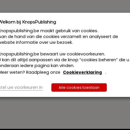
c
h
t
Welkom bij KnopsPublishing
Knopspublishing.be maakt gebruik van cookies.
Aan de hand van die cookies verzamelt en analyseert de
website informatie over uw bezoek.
Knopspublishing.be bewaart uw cookievoorkeuren.
U kan dit altijd aanpassen via de knop “cookies beheren” die u
onderaan iedere pagina kan vinden.
Meer weten? Raadpleeg onze
Cookieverklaring
.
Stel uw voorkeuren in
Alle cookies toestaan