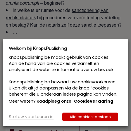
omnia corrumpit
– beginsel?
In welke is er ruimte voor de
sanctionering van
rechtsmisbruik
bij procedures van vereffening-verdeling
en beslag? Kan de notaris zelf deze sanctie toepassen?
…
Programma
Welkom bij KnopsPublishing
KnopsPublishing is erkend als opleidingsverstrekker voor
Knopspublishing.be maakt gebruik van cookies.
het systeem van de KMO-portefeuille. Het
Aan de hand van die cookies verzamelt en
analyseert de website informatie over uw bezoek.
accreditatienummer van KnopsPublishing is
DV.O245662, thema: beroep
specifieke competenties
Knopspublishing.be bewaart uw cookievoorkeuren.
U kan dit altijd aanpassen via de knop “cookies
beheren” die u onderaan iedere pagina kan vinden.
Prijs: € 480 excl. btw per deelnemer
Meer weten? Raadpleeg onze
Cookieverklaring
.
Ik schrijf me in samen met collegae: € 445 excl. btw
per deelnemer
Stel uw voorkeuren in
Alle cookies toestaan