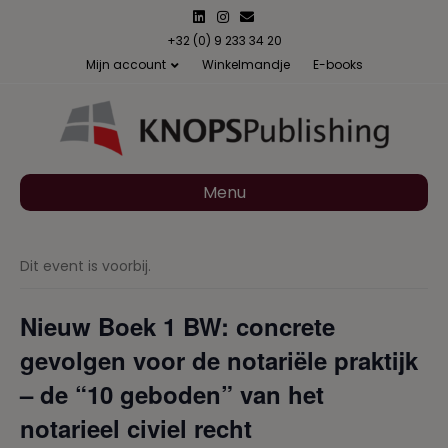
L
I
E
i
n
m
n
s
a
+32 (0) 9 233 34 20
k
t
i
Mijn account
Winkelmandje
E-books
e
a
l
d
g
i
r
n
a
m
Menu
Dit event is voorbij.
Nieuw Boek 1 BW: concrete
gevolgen voor de notariële praktijk
– de “10 geboden” van het
notarieel civiel recht