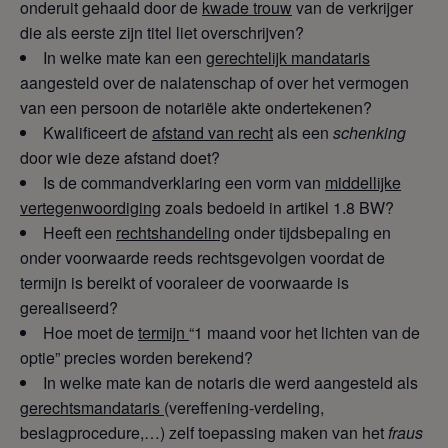
onderuit gehaald door de
kwade trouw
van de verkrijger
die als eerste zijn titel liet overschrijven?
In welke mate kan een
gerechtelijk mandataris
aangesteld over de nalatenschap of over het vermogen
van een persoon de notariële akte ondertekenen?
Kwalificeert de
afstand van recht
als een
schenking
door wie deze afstand doet?
Is de commandverklaring een vorm van
middellijke
vertegenwoordiging
zoals bedoeld in artikel 1.8 BW?
Heeft een
rechtshandeling
onder tijdsbepaling en
onder voorwaarde reeds rechtsgevolgen voordat de
termijn is bereikt of vooraleer de voorwaarde is
gerealiseerd?
Hoe moet de
termijn
“1 maand voor het lichten van de
optie” precies worden berekend?
In welke mate kan de notaris die werd aangesteld als
gerechtsmandataris
(vereffening-verdeling,
beslagprocedure,…) zelf toepassing maken van het
fraus