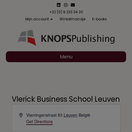
L
I
E
i
n
m
n
s
a
+32 (0) 9 233 34 20
k
t
i
Mijn account
Winkelmandje
E-books
e
a
l
d
g
i
r
n
a
m
Menu
Vlerick Business School Leuven
A
Vlamingenstraat 83
Leuven
België
d
Get Directions
d