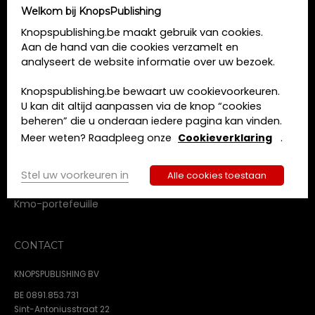
u
Welkom bij KnopsPublishing
MENU
m
Knopspublishing.be maakt gebruik van cookies.
.
Aan de hand van die cookies verzamelt en
Home
analyseert de website informatie over uw bezoek.
Opleidingen
Boeken
Knopspublishing.be bewaart uw cookievoorkeuren.
Tijdschriften
U kan dit altijd aanpassen via de knop “cookies
Over ons
beheren” die u onderaan iedere pagina kan vinden.
Contact
Meer weten? Raadpleeg onze
Cookieverklaring
.
Algemene voorwaarden
Privacy beleid
Stel uw voorkeuren in
Alle cookies toestaan
Cookie beleid
Kmo-portefeuille
CONTACT
KNOPSPUBLISHING BV
BE 0891.853.731
Sint-Antoniusstraat 22