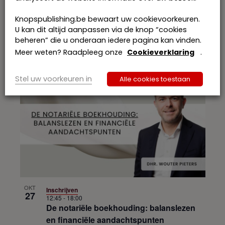
Knopspublishing.be bewaart uw cookievoorkeuren.
OKT
Inschrijven
U kan dit altijd aanpassen via de knop “cookies
21
13:00
-
17:00
beheren” die u onderaan iedere pagina kan vinden.
Het hervormd erfrecht: casussen voor de
Meer weten? Raadpleeg onze
Cookieverklaring
.
notariële praktijk (webinar)
Stel uw voorkeuren in
Alle cookies toestaan
OKT
Inschrijven
27
12:45
-
18:00
De notariële boekhouding: balanslezen
en financiële aandachtspunten