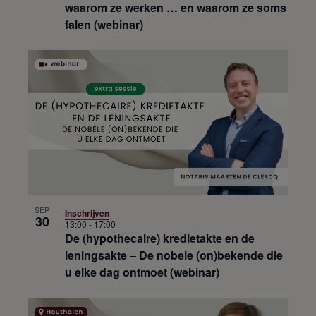
waarom ze werken … en waarom ze soms
falen (webinar)
SEP
Inschrijven
30
13:00
-
17:00
De (hypothecaire) kredietakte en de
leningsakte – De nobele (on)bekende die
u elke dag ontmoet (webinar)