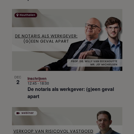
DEC
Inschrijven
2
12:45
-
18:00
De notaris als werkgever: (g)een geval
apart