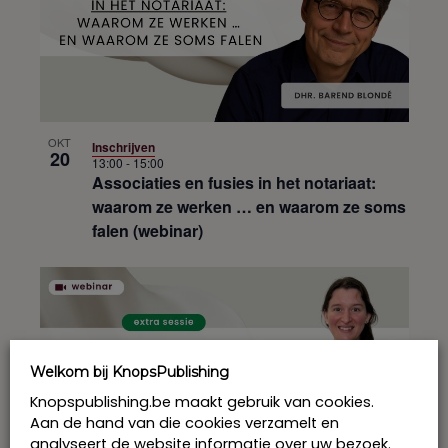
OKT
Inschrijven
20
13:00
-
15:00
Associaties en fusies in het notariaat:
waarom ze werken … en waarom ze soms
falen (webinar)
Welkom bij KnopsPublishing
Knopspublishing.be maakt gebruik van cookies.
Aan de hand van die cookies verzamelt en
analyseert de website informatie over uw bezoek.