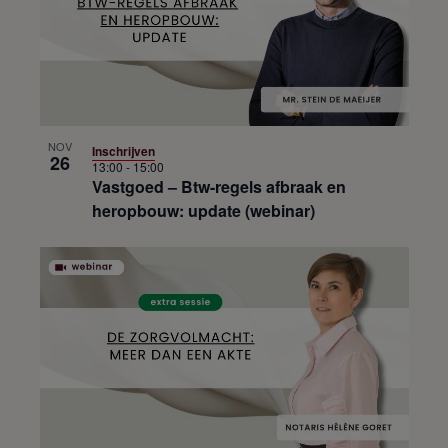
NOV
Inschrijven
26
13:00
-
15:00
Vastgoed – Btw-regels afbraak en
heropbouw: update (webinar)