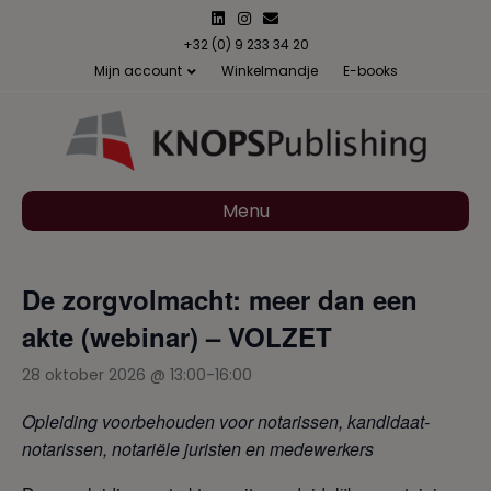
L
I
E
i
n
m
n
s
a
+32 (0) 9 233 34 20
k
t
i
Mijn account
Winkelmandje
E-books
e
a
l
d
g
i
r
n
a
m
Menu
De zorgvolmacht: meer dan een
akte (webinar) – VOLZET
28 oktober 2026 @ 13:00
-
16:00
Opleiding voorbehouden voor notarissen, kandidaat-
notarissen, notariële juristen en medewerkers