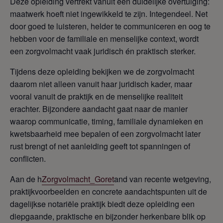
Deze opleiding vertrekt vanuit een duidelijke overtuiging:
maatwerk hoeft niet ingewikkeld te zijn. Integendeel. Net
door goed te luisteren, helder te communiceren en oog te
hebben voor de familiale en menselijke context, wordt
een zorgvolmacht vaak juridisch én praktisch sterker.
Tijdens deze opleiding bekijken we de zorgvolmacht
daarom niet alleen vanuit haar juridisch kader, maar
vooral vanuit de praktijk en de menselijke realiteit
erachter. Bijzondere aandacht gaat naar de manier
waarop communicatie, timing, familiale dynamieken en
kwetsbaarheid mee bepalen of een zorgvolmacht later
rust brengt of net aanleiding geeft tot spanningen of
conflicten.
Aan de h
Zorgvolmacht_Goret
and van recente wetgeving,
praktijkvoorbeelden en concrete aandachtspunten uit de
dagelijkse notariële praktijk biedt deze opleiding een
diepgaande, praktische en bijzonder herkenbare blik op