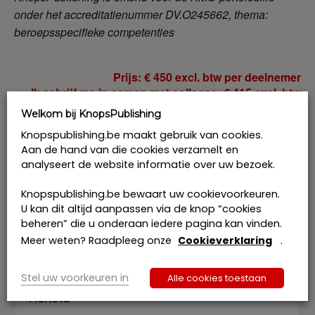
onder het accreditatienummer DV.O245662, thema:
beroepsspecifieke competenties
Prijs: € 450 excl. btw per deelnemer
Ik schrijf me in samen met collegae: € 415 excl. btw
per deelnemer
Welkom bij KnopsPublishing
Ik vraag tussenkomst van de KMO-portefeuille aan en
Knopspublishing.be maakt gebruik van cookies.
betaal enkel het btw-bedrag.
Aan de hand van die cookies verzamelt en
analyseert de website informatie over uw bezoek.
Knopspublishing.be bewaart uw cookievoorkeuren.
U kan dit altijd aanpassen via de knop “cookies
Toevoegen aan kalender
beheren” die u onderaan iedere pagina kan vinden.
Meer weten? Raadpleeg onze
Cookieverklaring
.
Stel uw voorkeuren in
Alle cookies toestaan
Tickets