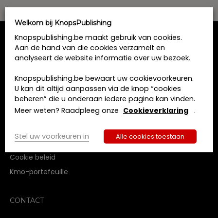
n
t
g
i
e
Welkom bij KnopsPublishing
e
v
Knopspublishing.be maakt gebruik van cookies.
e
MENU
Aan de hand van die cookies verzamelt en
n
analyseert de website informatie over uw bezoek.
Home
n
Knopspublishing.be bewaart uw cookievoorkeuren.
a
Opleidingen
U kan dit altijd aanpassen via de knop “cookies
Boeken
v
Tijdschriften
beheren” die u onderaan iedere pagina kan vinden.
i
Meer weten? Raadpleeg onze
Cookieverklaring
.
Over ons
g
Contact
a
Stel uw voorkeuren in
Alle cookies toestaan
Algemene voorwaarden
t
Privacy beleid
i
Cookie beleid
e
Kmo-portefeuille
CONTACT