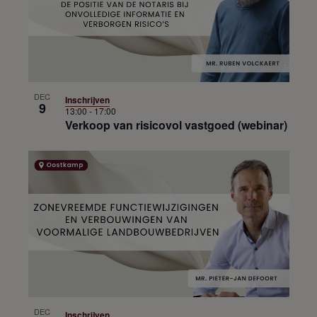
DEC
Inschrijven
9
13:00
-
17:00
Verkoop van risicovol vastgoed (webinar)
DEC
Inschrijven