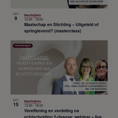
k
t
g
i
i
e
e
SEP
Inschrijven
j
v
9
12:45
-
18:00
k
e
Maatschap en Stichting – Uitgeteld of
n
springlevend? (masterclass)
n
a
v
i
g
a
t
i
e
SEP
Inschrijven
15
13:30
-
18:00
Vereffening en verdeling na
echtscheiding 2-daagse: webinar + live