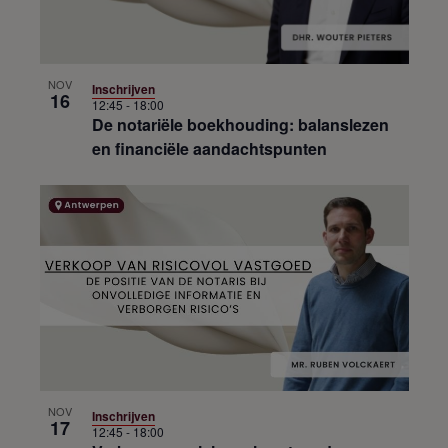
NOV
Inschrijven
16
12:45
-
18:00
De notariële boekhouding: balanslezen
en financiële aandachtspunten
NOV
Inschrijven
17
12:45
-
18:00