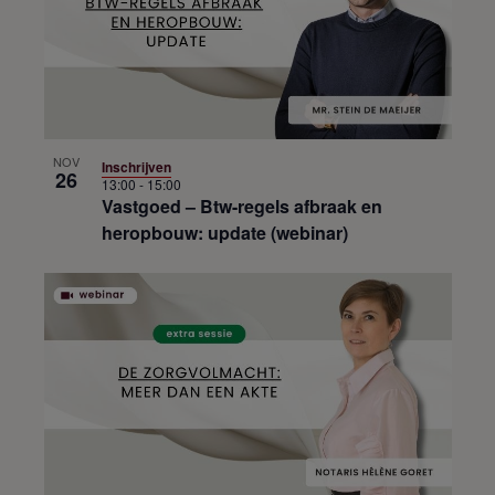
NOV
Inschrijven
26
13:00
-
15:00
Vastgoed – Btw-regels afbraak en
heropbouw: update (webinar)