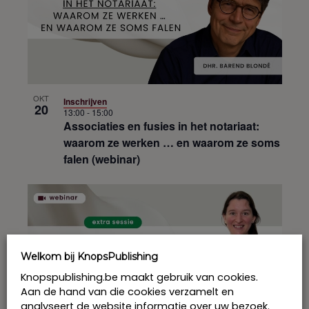
OKT
Inschrijven
20
13:00
-
15:00
Associaties en fusies in het notariaat:
waarom ze werken … en waarom ze soms
falen (webinar)
Welkom bij KnopsPublishing
Knopspublishing.be maakt gebruik van cookies.
Aan de hand van die cookies verzamelt en
analyseert de website informatie over uw bezoek.