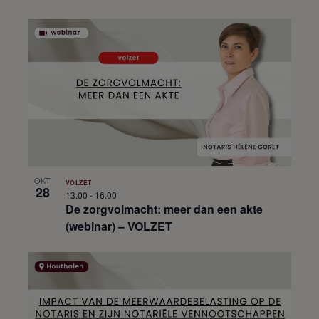
OKT
VOLZET
28
13:00
-
16:00
De zorgvolmacht: meer dan een akte
(webinar) – VOLZET