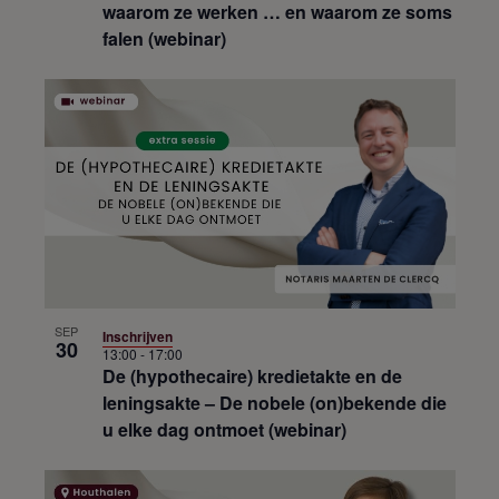
waarom ze werken … en waarom ze soms
falen (webinar)
SEP
Inschrijven
30
13:00
-
17:00
De (hypothecaire) kredietakte en de
leningsakte – De nobele (on)bekende die
u elke dag ontmoet (webinar)