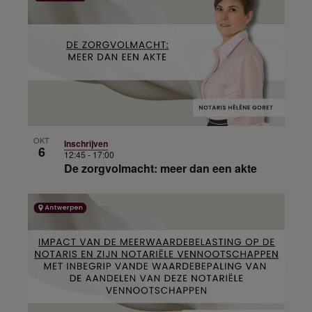
OKT
Inschrijven
6
12:45
-
17:00
De zorgvolmacht: meer dan een akte