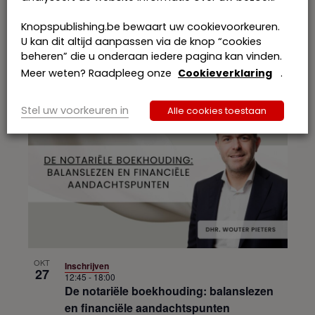
Knopspublishing.be bewaart uw cookievoorkeuren.
OKT
Inschrijven
U kan dit altijd aanpassen via de knop “cookies
21
13:00
-
17:00
beheren” die u onderaan iedere pagina kan vinden.
Het hervormd erfrecht: casussen voor de
Meer weten? Raadpleeg onze
Cookieverklaring
.
notariële praktijk (webinar)
Stel uw voorkeuren in
Alle cookies toestaan
OKT
Inschrijven
27
12:45
-
18:00
De notariële boekhouding: balanslezen
en financiële aandachtspunten