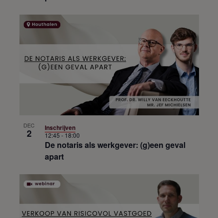
DEC
Inschrijven
2
12:45
-
18:00
De notaris als werkgever: (g)een geval
apart