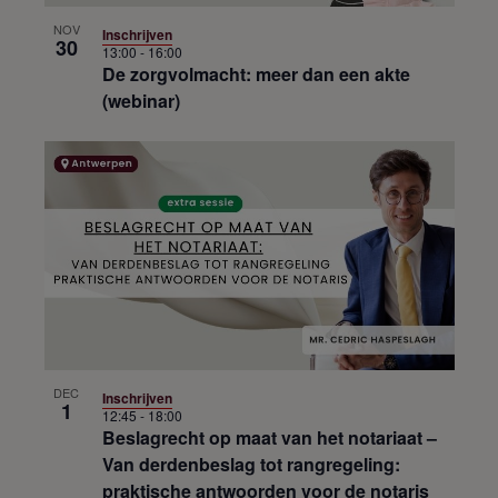
NOV
Inschrijven
30
13:00
-
16:00
De zorgvolmacht: meer dan een akte
(webinar)
DEC
Inschrijven
1
12:45
-
18:00
Beslagrecht op maat van het notariaat –
Van derdenbeslag tot rangregeling:
praktische antwoorden voor de notaris