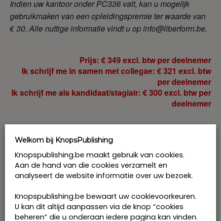
Indien uw kantoor onder PC336 valt, kan u mogelijk
gebruikmaken van een opleidingspremie ter waarde van
€ 30. Alle nuttige informatie vindt u op info@liberform.be.
Prijs: € 349 excl. btw per deelnemer
Ik schrijf me in samen met collegae: € 321 excl. btw
per deelnemer
Ik schrijf me als kandidaat/stagiair: € 300 excl. btw per
deelnemer
Tickets
Welkom bij KnopsPublishing
Toevoegen aan kalender
Knopspublishing.be maakt gebruik van cookies.
Volzet
Aan de hand van die cookies verzamelt en
analyseert de website informatie over uw bezoek.
Knopspublishing.be bewaart uw cookievoorkeuren.
U kan dit altijd aanpassen via de knop “cookies
beheren” die u onderaan iedere pagina kan vinden.