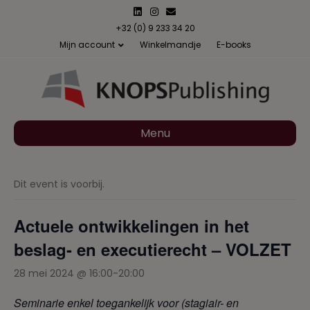
L
I
E
i
n
m
n
s
a
+32 (0) 9 233 34 20
k
t
i
Mijn account
Winkelmandje
E-books
e
a
l
d
g
i
r
n
a
m
Menu
Dit event is voorbij.
Actuele ontwikkelingen in het
beslag- en executierecht – VOLZET
28 mei 2024 @ 16:00
-
20:00
Seminarie enkel toegankelijk voor (stagiair- en