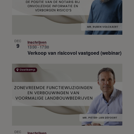
DEC
Inschrijven
9
13:00
-
17:00
Verkoop van risicovol vastgoed (webinar)
DEC
Inschrijven