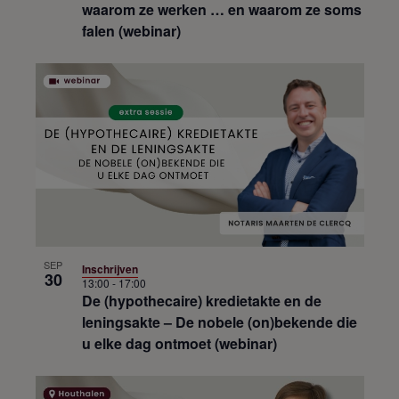
waarom ze werken … en waarom ze soms
falen (webinar)
SEP
Inschrijven
30
13:00
-
17:00
De (hypothecaire) kredietakte en de
leningsakte – De nobele (on)bekende die
u elke dag ontmoet (webinar)