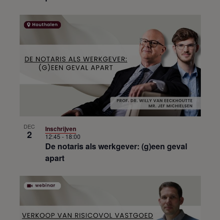
DEC
Inschrijven
2
12:45
-
18:00
De notaris als werkgever: (g)een geval
apart