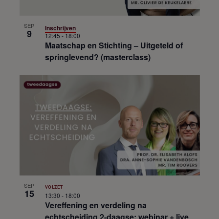
k
t
g
i
i
e
e
SEP
Inschrijven
j
v
9
12:45
-
18:00
k
e
Maatschap en Stichting – Uitgeteld of
n
springlevend? (masterclass)
n
a
v
i
g
a
t
i
e
SEP
VOLZET
15
13:30
-
18:00
Vereffening en verdeling na
echtscheiding 2-daagse: webinar + live