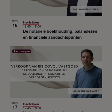
NOV
Inschrijven
16
12:45
-
18:00
De notariële boekhouding: balanslezen
en financiële aandachtspunten
NOV
Inschrijven
17
12:45
-
18:00