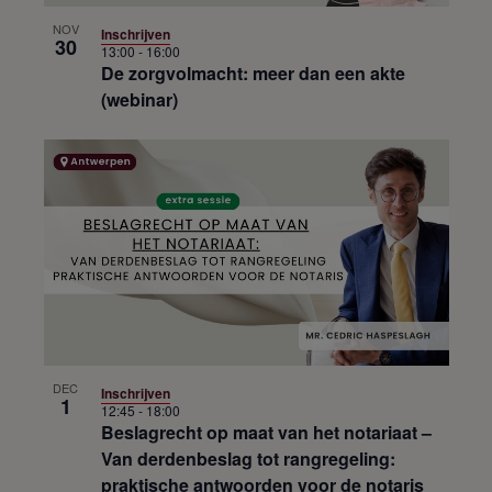
NOV
Inschrijven
30
13:00
-
16:00
De zorgvolmacht: meer dan een akte
(webinar)
DEC
Inschrijven
1
12:45
-
18:00
Beslagrecht op maat van het notariaat –
Van derdenbeslag tot rangregeling:
praktische antwoorden voor de notaris