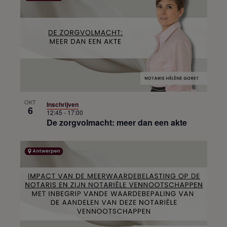
OKT
Inschrijven
6
12:45
-
17:00
De zorgvolmacht: meer dan een akte