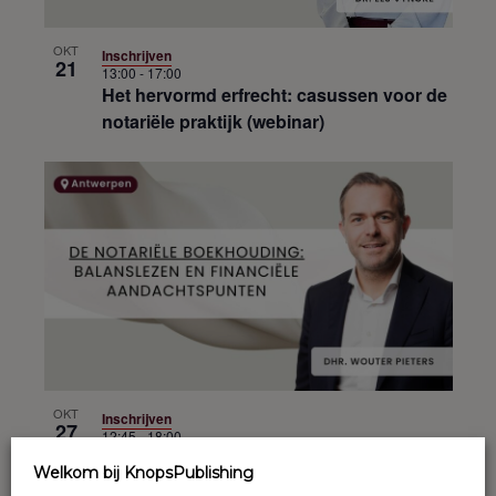
OKT
Inschrijven
21
13:00
-
17:00
Het hervormd erfrecht: casussen voor de
notariële praktijk (webinar)
OKT
Inschrijven
27
12:45
-
18:00
De notariële boekhouding: balanslezen
Welkom bij KnopsPublishing
en financiële aandachtspunten