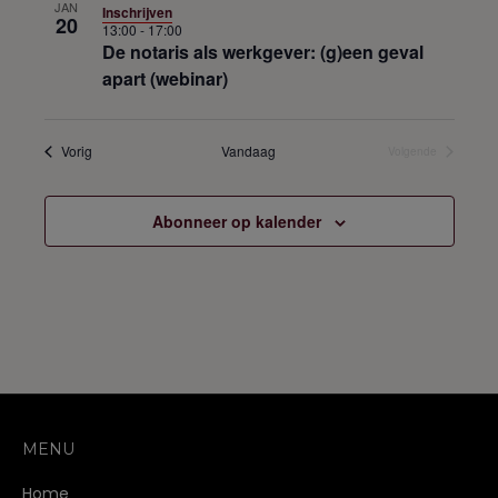
JAN
Inschrijven
20
13:00
-
17:00
De notaris als werkgever: (g)een geval
apart (webinar)
Opleidingen
Vorig
Vandaag
Volgende
Opleidingen
Abonneer op kalender
MENU
Home