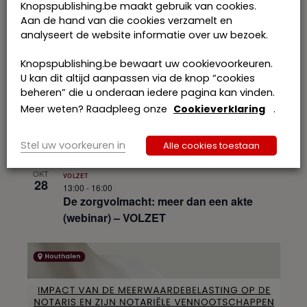
Knopspublishing.be maakt gebruik van cookies.
Aan de hand van die cookies verzamelt en
analyseert de website informatie over uw bezoek.
Knopspublishing.be bewaart uw cookievoorkeuren.
U kan dit altijd aanpassen via de knop “cookies
beheren” die u onderaan iedere pagina kan vinden.
Meer weten? Raadpleeg onze
Cookieverklaring
.
Stel uw voorkeuren in
Alle cookies toestaan
OKT
VOLZET
28
13:00
-
16:00
De zorgvolmacht: meer dan een akte
(webinar) – VOLZET