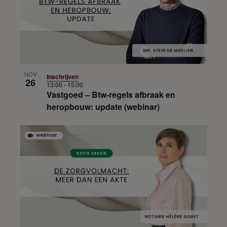
NOV
Inschrijven
26
13:00
-
15:00
Vastgoed – Btw-regels afbraak en
heropbouw: update (webinar)