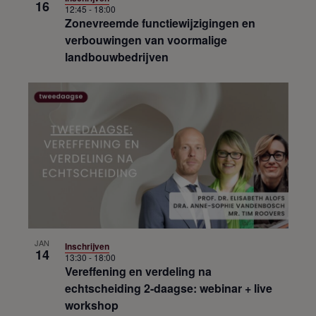
16
12:45
-
18:00
Zonevreemde functiewijzigingen en
verbouwingen van voormalige
landbouwbedrijven
JAN
Inschrijven
14
13:30
-
18:00
Vereffening en verdeling na
echtscheiding 2-daagse: webinar + live
workshop