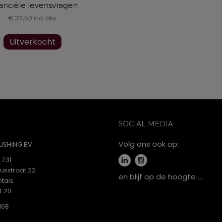
anciële levensvragen
€
32,50
incl. btw
Uitverkocht
SOCIAL MEDIA
Volg ons ook op:
ISHING BV
.731
iusstraat 22
en blijf op de hoogte …
tals
4 20
108