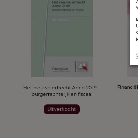
Financië
Het nieuwe erfrecht Anno 2019 –
burgerrechtelijk en fiscaal
Uitverkocht