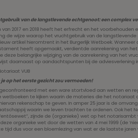
tgebruik van de langstlevende echtgenoot: een complex ve
 van 2017 en 2018 heeft het erfrecht en het voorbehouden 
ing de wijze waarop het vruchtgebruik van de langstlevend
euw artikel hieromtrent in het Burgerlijk Wetboek. Wanneer
stament heeft opgemaakt, verdientde aanrekening van het 
e deze belangrijke wijziging van de aanrekening van het vr
ijst daarnaast op aandachtspunten bij de adviesverlening i
Notariaat VUB
 je op het eerste gezicht zou vermoeden!
e geconfronteerd met een ware stortvloed aan wetten en r
wetboeken te kijken waarin de materies die het notaria
iervan rekenschap te geven. In amper 25 jaar is de omvan
maatschappij waarin we leven trachten te ordenen. Ook het N
ntôsewet”, zijnde de (organieke) wet op het notarisambt van 
 deze organieke wet door de wetten van 4 mei 1999 (de ‘nie
te tijd dus voor een bloemlezing van wat er de laatste jaren