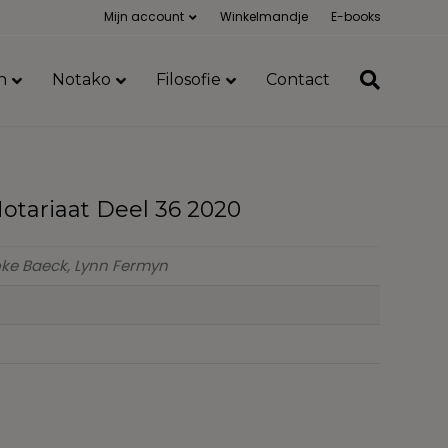
Mijn account
Winkelmandje
E-books
n
Notako
Filosofie
Contact
otariaat Deel 36 2020
oke Baeck, Lynn Fermyn