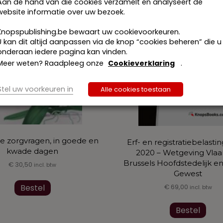
Aan de hand van die cookies verzamelt en analyseert de
website informatie over uw bezoek.
Knopspublishing.be bewaart uw cookievoorkeuren.
U kan dit altijd aanpassen via de knop “cookies beheren” die u
onderaan iedere pagina kan vinden.
Meer weten? Raadpleeg onze
Cookieverklaring
.
Stel uw voorkeuren in
Alle cookies toestaan
le zorgvragen, in goede en
Erf- en registratiebelasti
kwade dagen
2020 – Wetgeving Vla
Brussels Hoofdstedelijk e
€
30,50
incl. btw
Gewest
Bestel
€
69,00
incl. btw
Dit
Bestel
prod
heef