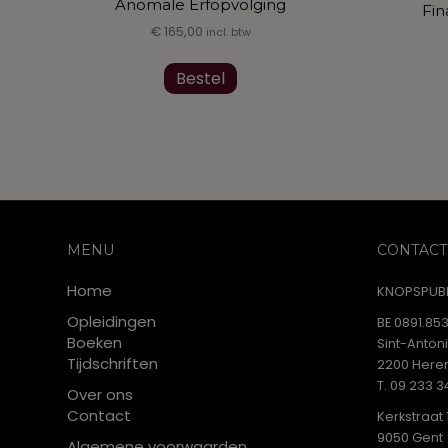
Anomale Erfopvolging
Fin
€
165,00
incl. btw
Bestel
MENU
CONTACT
Home
KNOPSPUBL
Opleidingen
BE 0891.853
Boeken
Sint-Anton
Tijdschriften
2200 Heren
T. 09 233 3
Over ons
Contact
Kerkstraat 
9050 Gent
Algemene voorwaarden