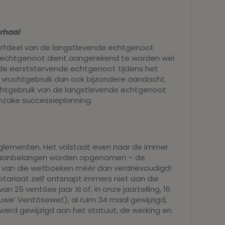
rhaal
erfdeel van de langstlevende echtgenoot
e echtgenoot dient aangerekend te worden wel
 de eerststervende echtgenoot tijdens het
vruchtgebruik dan ook bijzondere aandacht.
uchtgebruik van de langstlevende echtgenoot
nzake successieplanning.
eglementen. Het volstaat even naar de immer
at aanbelangen worden opgenomen – de
g van die wetboeken méér dan verdrievoudigd!
otariaat zelf ontsnapt immers niet aan die
25 ventôse jaar XI of, in onze jaartelling, 16
uwe’ Ventôsewet), al ruim 34 maal gewijzigd,
 werd gewijzigd aan het statuut, de werking en