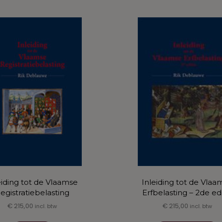
mee
varia
Dez
opti
kan
gek
wor
op
de
prod
eiding tot de Vlaamse
Inleiding tot de Vlaa
egistratiebelasting
Erfbelasting – 2de edi
€
215,00
€
215,00
incl. btw
incl. btw