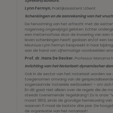
S
prekers/auteurs:
Lynn Fermyn
, Praktijkassistent UGent
Schenkingen en de aanrekening van het vruch
De hervorming van het erfrecht met de wetten
nagenoeg ongewijzigd gelaten. Echter onderg
een metamorfose door de invoering van een ni
leven schenkingen heeft gedaan en/of een te
Mevrouw Lynn Fermyn bespreekt in haar bijdrag
aan de hand van cijfermatige voorbeelden enw
Prof. dr. Hans De Decker
, Professor Manama 
Inrichting van het Notariaat: dynamischer dan
Ook in de sector van het notariaat worden w
toegenomen omvang van de gespecialiseerde 
zogenaamde ‘notariële wetboeken’ – om zich h
En dit gaat niet alleen over de regels die de 
steeds toenemende ‘regeldrang’! Zo is onze “Ve
maart 1803, sinds de grondige hernieuwing van
waarvan 11 maal de laatste drie jaar. De hoogs
de organisatie van het notariaat!