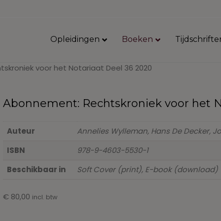
Opleidingen
Boeken
Tijdschrifte
skroniek voor het Notariaat Deel 36 2020
Abonnement: Rechtskroniek voor het N
Auteur
Annelies Wylleman, Hans De Decker, J
ISBN
978-9-4603-5530-1
Beschikbaar in
Soft Cover (print), E-book (download)
€
80,00
incl. btw