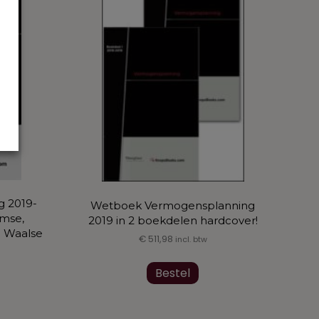
ng 2019-
Wetboek Vermogensplanning
amse,
2019 in 2 boekdelen hardcover!
n Waalse
€
511,98
incl. btw
Bestel
uct
t