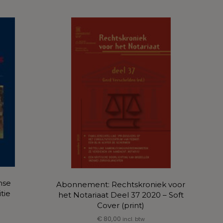
rdere
ties.
e
e
ozen
den
uctpagina
mse
Abonnement: Rechtskroniek voor
tie
het Notariaat Deel 37 2020 – Soft
Cover (print)
€
80,00
incl. btw