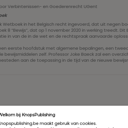
oor Verbintenissen- en Goederenrecht UGent
boek
rlijk Wetboek in het Belgisch recht ingevoerd, dat uit negen
oek 8 “Bewijs”, dat op 1 november 2020 in werking treedt. Dit
tie in van de in de wet en de rechtspraak aanvaarde oplossi
n: een eerste hoofdstuk met algemene bepalingen, een twee
 bewijsmiddelen zelf. Professor Joke Baeck zal een overzich
besteden aan de toepassing in de tijd van de nieuwe bewijsr
Welkom bij KnopsPublishing
Knopspublishing.be maakt gebruik van cookies.