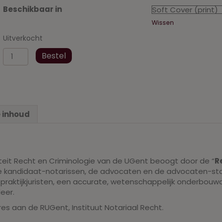
Beschikbaar in
Wissen
Uitverkocht
Abonnement:
Bestel
Rechtskroniek
voor
het
Notariaat
Deel
 inhoud
36
2020
aantal
lteit Recht en Criminologie van de UGent beoogt door de “
R
e kandidaat-notarissen, de advocaten en de advocaten-stagi
praktijkjuristen, een accurate, wetenschappelijk onderbouwd
eer.
res aan de RUGent, Instituut Notariaal Recht.