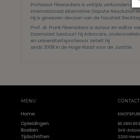
Professor Fleerackers is voltijds verbonden aa
internationaal Alternative Dispute Resolution e
Hij is gewezen decaan van de faculteit Recht
Prof. dr. Frank Fleerackers is auteur en editor 
Daarnaast bestuurt hij Advocare, onderzoeksin
en universiteitsprofessor zetelt hij
sinds 2008 in de Hoge Raad voor de Justitie.
MENU
CONTACT
Home
KNOPSPUBL
Opleidingen
BE 0891.853
Boeken
Sint-Anton
Tijdschriften
2200 Heren