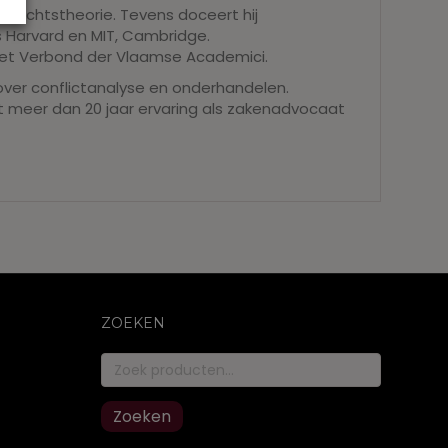
d rechtstheorie. Tevens doceert hij
ls Harvard en MIT, Cambridge.
 het Verbond der Vlaamse Academici.
ls over conflictanalyse en onderhandelen.
t meer dan 20 jaar ervaring als zakenadvocaat
ZOEKEN
Zoeken
naar:
Zoeken