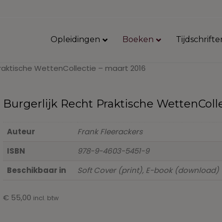
Opleidingen
Boeken
Tijdschrifte
 Praktische WettenCollectie – maart 2016
Burgerlijk Recht Praktische WettenColle
Auteur
Frank Fleerackers
ISBN
978-9-4603-5451-9
Beschikbaar in
Soft Cover (print), E-book (download)
€
55,00
incl. btw