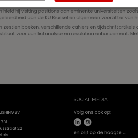
n de faculteit Rechtsgeleerdheid van de KU Leuven, vakgebie
n hield hij visiting positions aan eminente universiteiten zoa
sgeleerdheid aan de KU Brussel en algemeen voorzitter van
van zestien boeken, verschillende cahiers en tijdschriftartike
stituut voor conflictanalyse en resolution enhancement. Me
SOCIAL MEDIA
Volg ons ook op:
ISHING BV
.731
iusstraat 22
en blijf op de hoogte …
tals