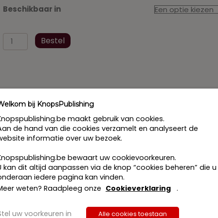
Beschikbaar in
Burgerlijk
Bestel
Recht
Praktische
WettenCollectie
-
maart
2016
Welkom bij KnopsPublishing
aantal
Knopspublishing.be maakt gebruik van cookies.
Aan de hand van die cookies verzamelt en analyseert de
website informatie over uw bezoek.
be is een reeks van 7 wetboeken waarin juridische professio
Een onmisbaar werkinstrument dus, mede dankzij het uiter
Knopspublishing.be bewaart uw cookievoorkeuren.
 steeds over de meest actuele wetgeving beschikt.
U kan dit altijd aanpassen via de knop “cookies beheren” die u
.
onderaan iedere pagina kan vinden.
Meer weten? Raadpleeg onze
Cookieverklaring
.
erde rechten en wijsbegeerte aan de KU Leuven, King’s Coll
romoveerde aan de Harvard Law School tot Master of Laws me
nternationale erkenning (On the resolution of conflict, Dunck
Stel uw voorkeuren in
Alle cookies toestaan