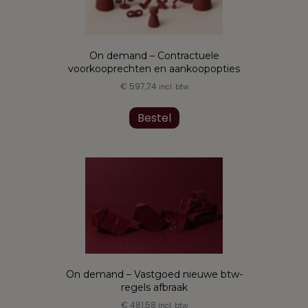
On demand – Contractuele
voorkooprechten en aankoopopties
€
597,74
incl. btw
Bestel
On demand – Vastgoed nieuwe btw-
regels afbraak
€
481,58
incl. btw