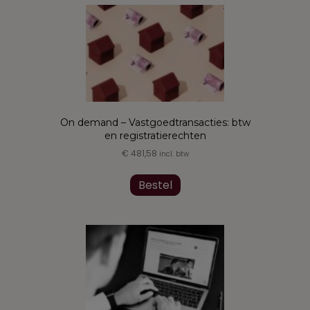
On demand – Vastgoedtransacties: btw
en registratierechten
€
481,58
incl. btw
Bestel