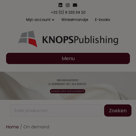
Linkedin
Instagram
Email
+32 (0) 9 233 34 20
Mijn account
Winkelmandje
E-books
Menu
Zoeken
Zoeken
naar:
Home
/ On demand