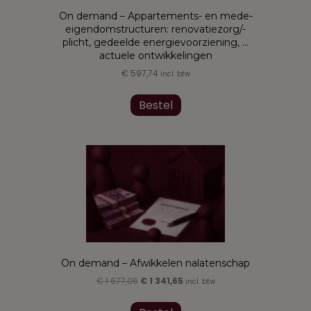
On demand – Appartements- en mede-
eigendomstructuren: renovatiezorg/-
plicht, gedeelde energievoorziening, …
actuele ontwikkelingen
€
597,74
incl. btw
Bestel
On demand – Afwikkelen nalatenschap
Oorspronkelijke
Huidige
€
1 677,06
€
1 341,65
incl. btw
prijs
prijs
was:
is: