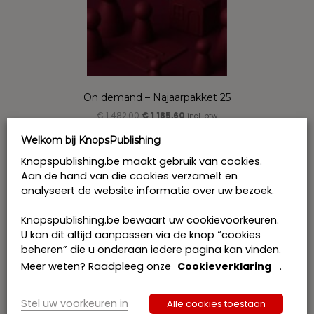
On demand – Najaarpakket 25
Oorspronkelijke
Huidige
€
1 482,00
€
1 185,60
incl. btw
prijs
prijs
was:
is:
Welkom bij KnopsPublishing
Bestel
€ 1
€ 1
Knopspublishing.be maakt gebruik van cookies.
482,00.
185,60.
Aan de hand van die cookies verzamelt en
analyseert de website informatie over uw bezoek.
Knopspublishing.be bewaart uw cookievoorkeuren.
U kan dit altijd aanpassen via de knop “cookies
beheren” die u onderaan iedere pagina kan vinden.
Meer weten? Raadpleeg onze
Cookieverklaring
.
Stel uw voorkeuren in
Alle cookies toestaan
On demand – Onroerende goederen in