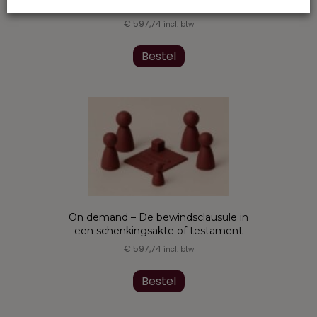
de Vlaamse aangifte van nalatenschap
€
597,74
incl. btw
Bestel
On demand – De bewindsclausule in
een schenkingsakte of testament
€
597,74
incl. btw
Bestel