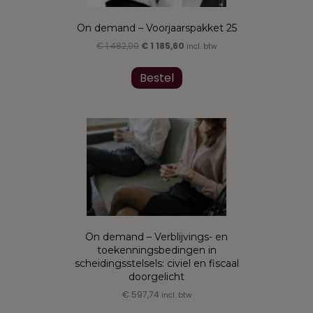
On demand – Voorjaarspakket 25
Oorspronkelijke
Huidige
€
1 482,00
€
1 185,60
incl. btw
prijs
prijs
was:
is:
Bestel
€ 1
€ 1
482,00.
185,60.
On demand – Verblijvings- en
toekenningsbedingen in
scheidingsstelsels: civiel en fiscaal
doorgelicht
€
597,74
incl. btw