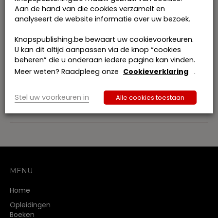
den Bergh, raadsheer en dienstdoend
Aan de hand van die cookies verzamelt en
kamervoorzitter in het hof van beroep te
analyseert de website informatie over uw bezoek.
Antwerpen, lid CSW, wetenschappelijk
medewerker UHasselt
Verblijvings- en toekenningsbedingen
Knopspublishing.be bewaart uw cookievoorkeuren.
in scheidingsstelsels: civiel en fiscaal
U kan dit altijd aanpassen via de knop “cookies
doorgelicht –
juni 2024
beheren” die u onderaan iedere pagina kan vinden.
mr. Ann Maelfait, Rivus Advocaten, vrij
Meer weten? Raadpleeg onze
Cookieverklaring
.
wetenschappelijk medewerker UHasselt,
docent Expert Class Vermogens- en
Stel uw voorkeuren in
Successieplanning, Brugge Business School
Alle cookies toestaan
MENU
Home
Opleidingen
Boeken