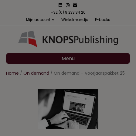
L
I
E
i
n
m
n
s
a
+32 (0) 9 233 34 20
k
t
i
Mijn account
Winkelmandje
E-books
e
a
l
d
g
i
r
n
a
m
Menu
Home
/
On demand
/ On demand – Voorjaarspakket 25