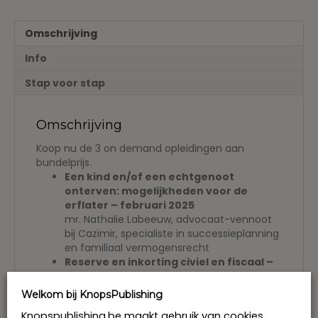
Voorjaarspakket
25
Omschrijving
aantal
Info
Stap voor stap
Omschrijving
Koop nu de 3 on demand opleidingen aan
bundelprijs.
Een kind en/of een echtgenoot
onterven: mogelijkheden voor de
erflater –
februari 2025
mr. Nathalie Labeeuw, advocaat-vennoot
bij Cazimir, specialiste in successieplanning
en familiaal vermogensrecht
Reserve en inkorting civiel en fiscaal –
januari 2025
Annick Ghysens †, ereadviseur kenniscel
Welkom bij KnopsPublishing
erf- en registratiebelasting VLABEL Bart Van
Knopspublishing.be maakt gebruik van cookies.