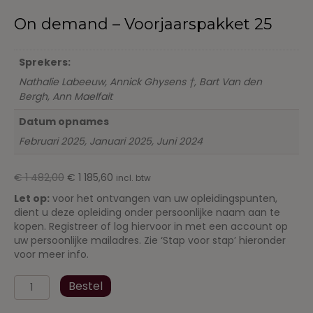
On demand – Voorjaarspakket 25
Sprekers:
Nathalie Labeeuw, Annick Ghysens †, Bart Van den
Bergh, Ann Maelfait
Datum opnames
Februari 2025, Januari 2025, Juni 2024
Oorspronkelijke
Huidige
€
1 482,00
€
1 185,60
incl. btw
prijs
prijs
Let op:
voor het ontvangen van uw opleidingspunten,
was:
is:
dient u deze opleiding onder persoonlijke naam aan te
€ 1
€ 1
kopen. Registreer of log hiervoor in met een account op
482,00.
185,60.
uw persoonlijke mailadres. Zie ‘Stap voor stap’ hieronder
voor meer info.
On
Bestel
demand
-