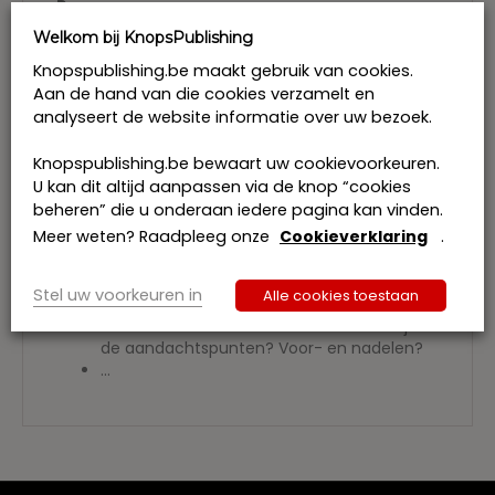
Programma:
O.a. volgende vragen worden tijdens deze
Welkom bij KnopsPublishing
opleiding beantwoord:
Knopspublishing.be maakt gebruik van cookies.
Wat is een bewindsclausule?
Aan de hand van die cookies verzamelt en
Is de bewindsclausule rechtsgeldig of niet?
analyseert de website informatie over uw bezoek.
Hoe stel je een bewindsclausule op?
Onderscheid tussen minderjarige en
Knopspublishing.be bewaart uw cookievoorkeuren.
meerderjarigen
U kan dit altijd aanpassen via de knop “cookies
Hoe verhoudt het bewind over een
beheren” die u onderaan iedere pagina kan vinden.
minderjarige zich tot het ouderlijk gezag?
Meer weten? Raadpleeg onze
Cookieverklaring
.
Wat zijn de risico’s?
Wat zijn praktische aandachtspunten – het
bewind in de praktijk?
Stel uw voorkeuren in
Alle cookies toestaan
Rechtsleer en rechtspraak
Welke alternatieven bestaan er? Wat zijn
de aandachtspunten? Voor- en nadelen?
…