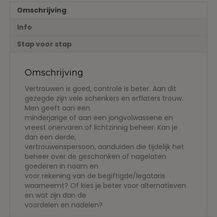
bewindsclausule
Omschrijving
in
een
Info
schenkingsakte
of
Stap voor stap
testament
aantal
Omschrijving
Vertrouwen is goed, controle is beter. Aan dit
gezegde zijn vele schenkers en erflaters trouw.
Men geeft aan een
minderjarige of aan een jongvolwassene en
vreest onervaren of lichtzinnig beheer. Kan je
dan een derde,
vertrouwenspersoon, aanduiden die tijdelijk het
beheer over de geschonken of nagelaten
goederen in naam en
voor rekening van de begiftigde/legataris
waarneemt? Of kies je beter voor alternatieven
en wat zijn dan de
voordelen en nadelen?