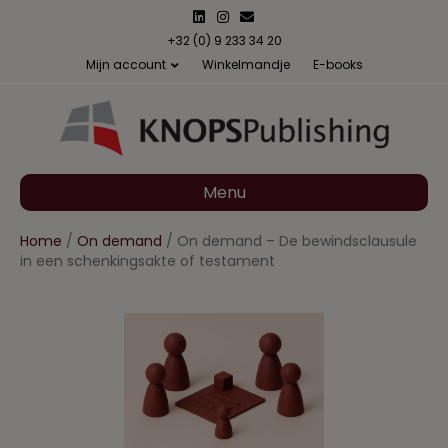
L
I
E
i
n
m
n
s
a
+32 (0) 9 233 34 20
k
t
i
Mijn account
Winkelmandje
E-books
e
a
l
d
g
i
r
n
a
m
Menu
Home
/
On demand
/ On demand – De bewindsclausule
in een schenkingsakte of testament