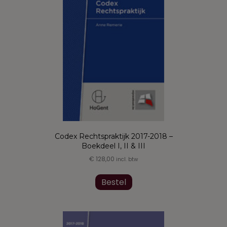
gekozen
worden
op
de
productpagina
Codex Rechtspraktijk 2017-2018 –
Boekdeel I, II & III
€
128,00
incl. btw
Dit
product
Bestel
heeft
meerdere
variaties.
Deze