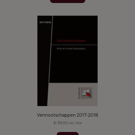
Vennootschappen 2017-2018
€
55,00
incl. btw
Dit