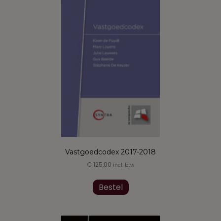
optie
kan
gekozen
worden
op
de
productpagina
Vastgoedcodex 2017-2018
€
125,00
incl. btw
Dit
product
Bestel
heeft
meerdere
variaties.