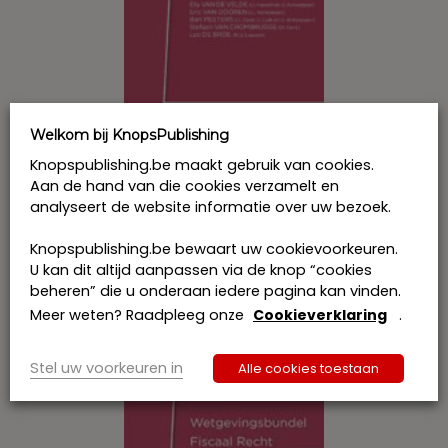
de
productpagina
Welkom bij KnopsPublishing
Knopspublishing.be maakt gebruik van cookies.
Aan de hand van die cookies verzamelt en
analyseert de website informatie over uw bezoek.
Wetgevingsbundel Fiscaal Recht 2017-
2018 Boek IA & IB + II
Knopspublishing.be bewaart uw cookievoorkeuren.
€
276,44
incl. btw
U kan dit altijd aanpassen via de knop “cookies
Dit
beheren” die u onderaan iedere pagina kan vinden.
product
Bestel
Meer weten? Raadpleeg onze
Cookieverklaring
.
heeft
meerdere
variaties.
Stel uw voorkeuren in
Alle cookies toestaan
Deze
optie
kan
gekozen