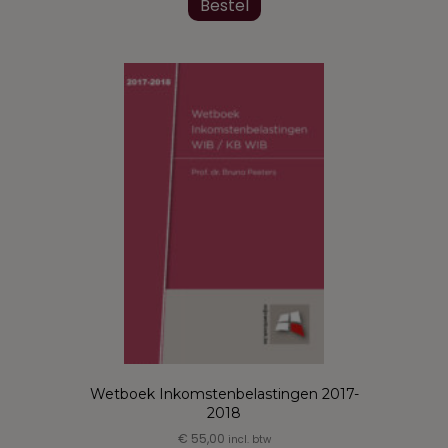
product
Bestel
heeft
meerdere
variaties.
Deze
optie
kan
gekozen
worden
op
de
productpagina
Wetboek Inkomstenbelastingen 2017-
2018
€
55,00
incl. btw