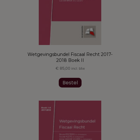
productpagina
Wetgevingsbundel Fiscaal Recht 2017-
2018 Boek II
€
85,00
incl. btw
Dit
product
Bestel
heeft
meerdere
variaties.
Deze
optie
kan
gekozen
worden
op