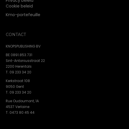
Privacy beleid
Cookie beleid
Kmo-portefeuille
CONTACT
KNOPSPUBLISHING BV
BE 0891.853.731
Sint-Antoniusstraat 22
2200 Herentals
T. 09 233 34 20
Kerkstraat 108
9050 Gent
T. 09 233 34 20
Rue Oudoumont, 1A
4537 Verlaine
T. 0473 80 45 44