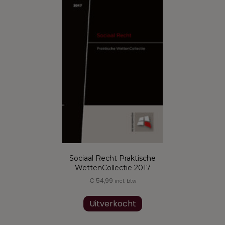
Deze
optie
kan
gekozen
worden
op
de
productpagina
Sociaal Recht Praktische
WettenCollectie 2017
€
54,99
incl. btw
Uitverkocht