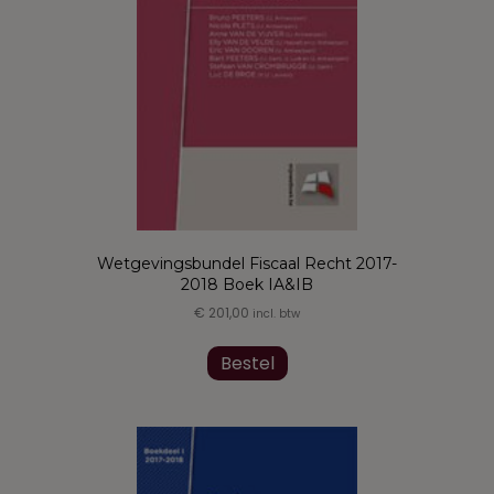
worden
op
de
productpagina
Wetgevingsbundel Fiscaal Recht 2017-
2018 Boek IA&IB
€
201,00
incl. btw
Dit
product
Bestel
heeft
meerdere
variaties.
Deze
optie
kan