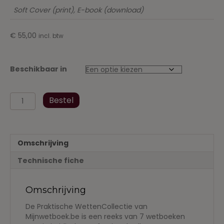
Soft Cover (print), E-book (download)
€
55,00
incl. btw
Beschikbaar in
Gerechtelijk
Bestel
Recht
Praktische
WettenCollectie
-
Omschrijving
augustus
2017
Technische fiche
aantal
Omschrijving
De Praktische WettenCollectie van
Mijnwetboek.be is een reeks van 7 wetboeken