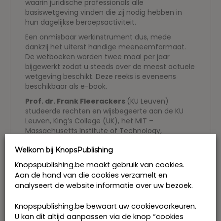
waarin juridische professionals alle
basiswetgeving vinden die zij nodig hebben in
hun dagelijkse beroepsactiviteit.
Een onmisbaar werkinstrument dus, mede
dankzij het uiterst handige meeneemformaat.
De wetboeken worden twee maal per jaar
bijgewerkt zodat u steeds over de meest actuele
wetgeving beschikt. Deze reeks is eveneens
beschikbaar als e-book.
Prof. dr. Frank Fleerackers
(KU Leuven)
studeerde rechten en wijsbegeerte aan de KU
Leuven, King’s College (UK), het MIT –
Massachusetts Institute of Technology,
Cambridge (MA) en Harvard University (USA).
Welkom bij KnopsPublishing
Hij promoveerde aan de Harvard Law School tot
Master of Laws met een vernieuwende thesis
Knopspublishing.be maakt gebruik van cookies.
over juridisch denken. Zijn doctoraat over dit
Aan de hand van die cookies verzamelt en
thema ontving internationale erkenning (On the
analyseert de website informatie over uw bezoek.
resolution of conflict, Duncker & Humblot, Berlin,
2000).
Knopspublishing.be bewaart uw cookievoorkeuren.
Professor Fleerackers is voltijds verbonden aan
U kan dit altijd aanpassen via de knop “cookies