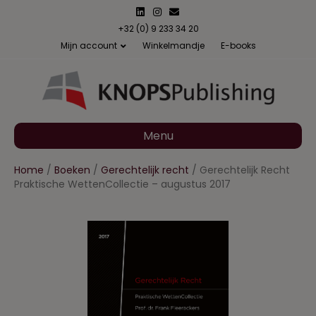
L
I
E
i
n
m
n
s
a
+32 (0) 9 233 34 20
k
t
i
Mijn account
Winkelmandje
E-books
e
a
l
d
g
i
r
n
a
m
Menu
Home
/
Boeken
/
Gerechtelijk recht
/ Gerechtelijk Recht
Praktische WettenCollectie – augustus 2017