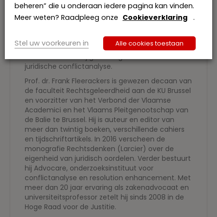
de faculteit Rechtsgeleerdheid van de KU
beheren” die u onderaan iedere pagina kan vinden.
Leuven, vakgebied rechtstheorie.
Meer weten? Raadpleeg onze
Cookieverklaring
.
Tevens doceert hij internationaal en hield hij
visiting positions aan eminente universiteiten
Stel uw voorkeuren in
Alle cookies toestaan
zoals Harvard en MIT, Cambridge. Aan de KU
Leuven doceert hij grondslagen van het recht en
juridische conflictanalyse.
Prof. dr. Frank Fleerackers is gewezen decaan van
de faculteit Rechtsgeleerdheid aan de KU Brussel
en voorzitter van het Verbond der Vlaamse
Academici en het Vlaams Pleitgenootschap van
de Balie te Brussel. Hij is auteur en editor van
meer dan twintig boeken, verschillende cahiers
en tijdschriftartikels. In 2016 verscheen de
monografie Rechtsdenken (Larcier) over de
eigenheid van juridisch oordelen. Verder bestuurt
hij Advocare, onderzoeksinstituut voor
conflictanalyse en resolution enhancement. Met
meer dan 20 jaar ervaring als zakenadvocaat en
universiteitsprofessor zetelt hij sinds 2008 in de
Hoge Raad voor de Justitie.