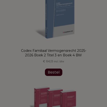
kan
gekozen
worden
op
de
productpagina
Codex Familiaal Vermogensrecht 2025-
2026 Boek 2 Titel 3 en Boek 4 BW
€
64,13
incl. btw
Dit
product
Bestel
heeft
meerdere
variaties.
Deze
optie
kan
gekozen