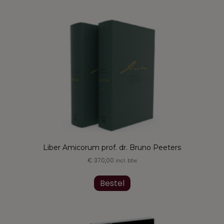
meerdere
variaties.
Deze
optie
kan
gekozen
worden
op
de
productpagina
Liber Amicorum prof. dr. Bruno Peeters
€
370,00
incl. btw
Dit
product
Bestel
heeft
meerdere
variaties.
Deze