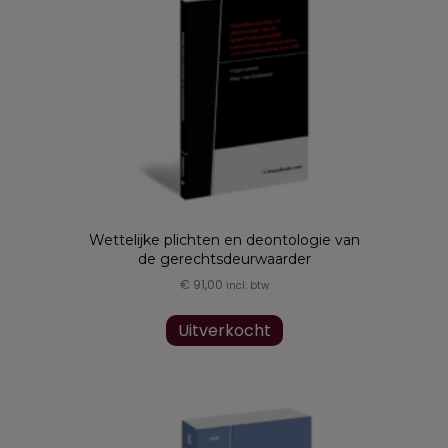
optie
kan
gekozen
worden
op
de
productpagina
Wettelijke plichten en deontologie van
de gerechtsdeurwaarder
€
91,00
incl. btw
Uitverkocht