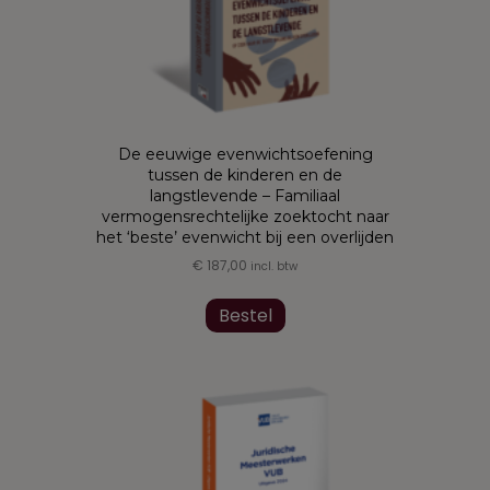
De eeuwige evenwichtsoefening
tussen de kinderen en de
langstlevende – Familiaal
vermogensrechtelijke zoektocht naar
het ‘beste’ evenwicht bij een overlijden
€
187,00
incl. btw
Dit
product
Bestel
heeft
meerdere
variaties.
Deze
optie
kan
gekozen
worden