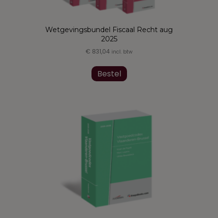
worden
op
de
Wetgevingsbundel Fiscaal Recht aug
productpagina
2025
€
831,04
incl. btw
Dit
product
Bestel
heeft
meerdere
variaties.
Deze
optie
kan
gekozen
worden
op
de
productpagina