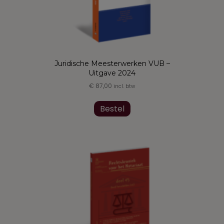
op
de
productpagina
Juridische Meesterwerken VUB –
Uitgave 2024
€
87,00
incl. btw
Dit
product
Bestel
heeft
meerdere
variaties.
Deze
optie
kan
gekozen
worden
op
de
productpagina