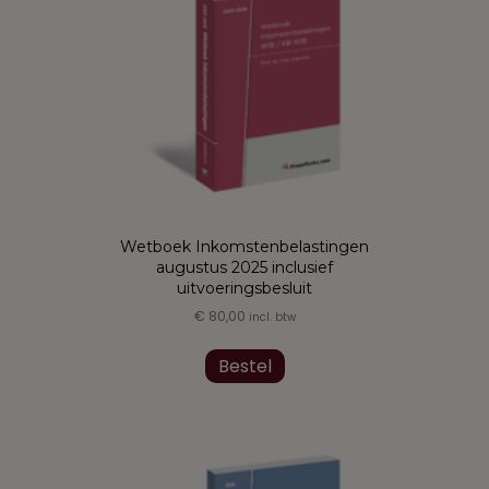
Wetboek Inkomstenbelastingen
augustus 2025 inclusief
uitvoeringsbesluit
€
80,00
incl. btw
Dit
product
Bestel
heeft
meerdere
variaties.
Deze
optie