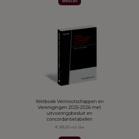
Bestel
heeft
meerdere
variaties.
Deze
optie
kan
gekozen
worden
op
de
productpagina
Wetboek Vennootschappen en
Verenigingen 2025-2026 met
uitvoeringsbesluit en
concordantietabellen
€
89,00
incl. btw