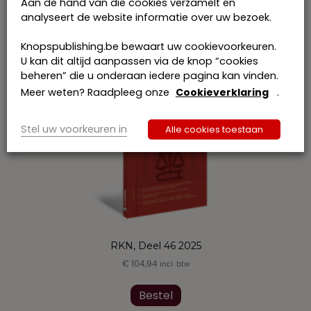
€
290,44
Aan de hand van die cookies verzamelt en
incl. btw
analyseert de website informatie over uw bezoek.
Dit
product
Bestel
heeft
Knopspublishing.be bewaart uw cookievoorkeuren.
meerdere
U kan dit altijd aanpassen via de knop “cookies
variaties.
beheren” die u onderaan iedere pagina kan vinden.
Deze
Meer weten? Raadpleeg onze
Cookieverklaring
.
optie
kan
gekozen
Stel uw voorkeuren in
Alle cookies toestaan
worden
op
de
productpagina
RKN, Deel 46 2025
€
104,94
incl. btw
Dit
product
Bestel
heeft