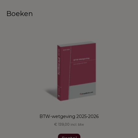
Boeken
BTW-wetgeving 2025-2026
€
139,00
incl. btw
Dit
product