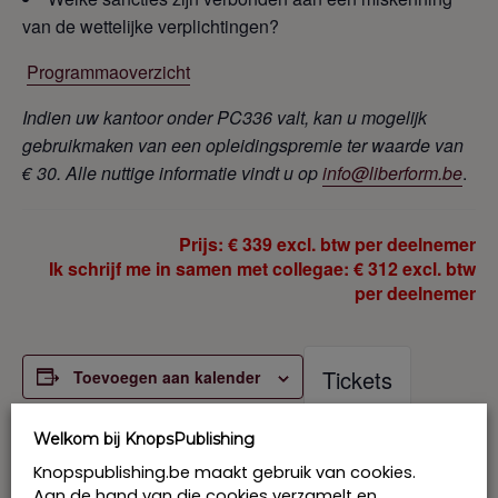
van de wettelijke verplichtingen?
Programmaoverzicht
Indien uw kantoor onder PC336 valt, kan u mogelijk
gebruikmaken van een opleidingspremie ter waarde van
€ 30. Alle nuttige informatie vindt u op
info@liberform.be
.
Prijs: € 339 excl. btw per deelnemer
Ik schrijf me in samen met collegae: € 312 excl. btw
per deelnemer
Tickets
Toevoegen aan kalender
Volzet
Welkom bij KnopsPublishing
Knopspublishing.be maakt gebruik van cookies.
Aan de hand van die cookies verzamelt en