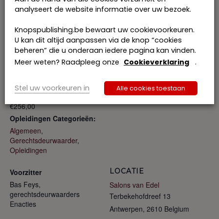
analyseert de website informatie over uw bezoek.
Knopspublishing.be bewaart uw cookievoorkeuren.
GEGEVENS
SPREKER
U kan dit altijd aanpassen via de knop “cookies
Reinhard Steennot
Datum:
beheren” die u onderaan iedere pagina kan vinden.
7 november 2023
Meer weten? Raadpleeg onze
Cookieverklaring
.
Tijd:
16:00-20:00
Stel uw voorkeuren in
Alle cookies toestaan
Kosten:
€256,00
Opleidingen Categorieën:
Algemeen
,
Gerechtsdeurwaarder
,
Opleidingen
LOCATIE
Voorzitter
Bas Feys,
Salons van Edel
gerechtsdeurwaarders
Terbekehofdreef 13
Enacties
Antwerpen
,
2610
Belgium