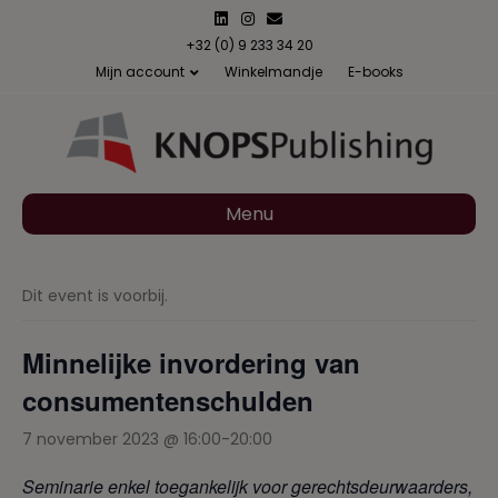
L
I
E
i
n
m
n
s
a
+32 (0) 9 233 34 20
k
t
i
Mijn account
Winkelmandje
E-books
e
a
l
d
g
i
r
n
a
m
Menu
Dit event is voorbij.
Minnelijke invordering van
consumentenschulden
7 november 2023 @ 16:00
-
20:00
Seminarie enkel toegankelijk voor gerechtsdeurwaarders,