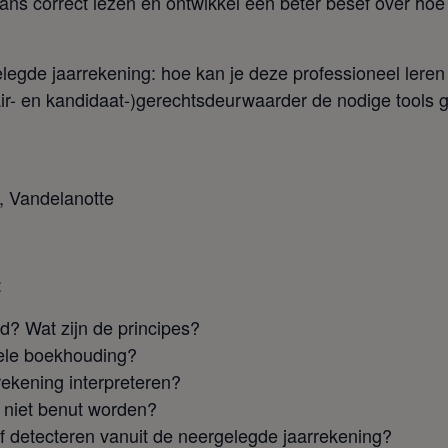
lans correct lezen en ontwikkel een beter besef over ho
egde jaarrekening: hoe kan je deze professioneel leren l
ir- en kandidaat-)gerechtsdeurwaarder de nodige tools 
, Vandelanotte
:
? Wat zijn de principes?
nele boekhouding?
rekening interpreteren?
n niet benut worden?
f detecteren vanuit de neergelegde jaarrekening?