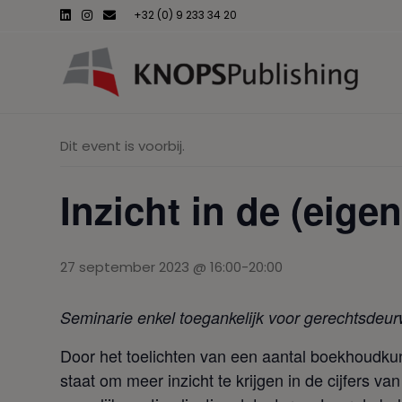
L
I
E
+32 (0) 9 233 34 20
i
n
m
n
s
a
k
t
i
e
a
l
d
g
i
r
n
a
m
Dit event is voorbij.
Inzicht in de (eig
27 september 2023 @ 16:00
-
20:00
Seminarie enkel toegankelijk voor gerechtsdeu
Door het toelichten van een aantal boekhoudkun
staat om meer inzicht te krijgen in de cijfers v