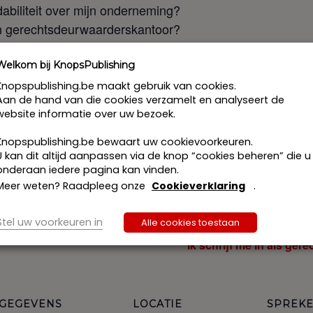
ndabiliteit over mijn onderneming?
een gerechtsdeurwaarderskantoor?
 kader van de organieke regelgeving van de NKGB?
denrekeningen?
Welkom bij KnopsPublishing
 is het belang hiervan?
Knopspublishing.be maakt gebruik van cookies.
Aan de hand van die cookies verzamelt en analyseert de
website informatie over uw bezoek.
Knopspublishing.be bewaart uw cookievoorkeuren.
U kan dit altijd aanpassen via de knop “cookies beheren” die u
ijk gebruikmaken van een opleidingspremie ter waarde va
onderaan iedere pagina kan vinden.
Meer weten? Raadpleeg onze
Cookieverklaring
.
Stel uw voorkeuren in
Alle cookies toestaan
Ik schrijf me in als kandidaat/stagiair: € 96,00 e
Ik schrijf me in als ger
GEGEVENS
LOCATIE
SPREK