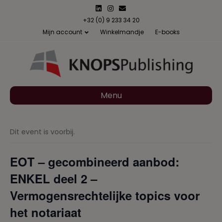
L
I
E
i
n
m
n
s
a
+32 (0) 9 233 34 20
k
t
i
Mijn account
Winkelmandje
E-books
e
a
l
d
g
i
r
n
a
m
Menu
Dit event is voorbij.
EOT – gecombineerd aanbod:
ENKEL deel 2 –
Vermogensrechtelijke topics voor
het notariaat