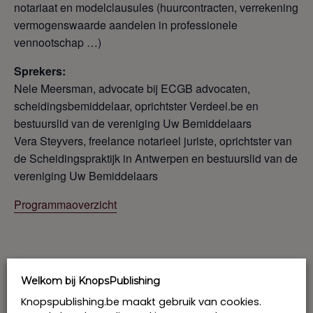
notariaat en modelclausules (huurcontracten, verrekening
vermogenswaarde aandelen in professionele
vennootschap …)
Sprekers:
Nele Meersman, advocate bij ECGB advocaten,
scheidingsbemiddelaar, oprichtster Verdeel.be en
bestuurslid van de vereniging Uw Bemiddelaars
Vera Steyvers, freelance notarieel juriste, oprichtster van
de Scheidingspraktijk in Antwerpen en bestuurslid van de
vereniging Uw Bemiddelaars
Programmaoverzicht
Prijs: € 531 excl. btw per deelnemer
Welkom bij KnopsPublishing
Knopspublishing.be maakt gebruik van cookies.