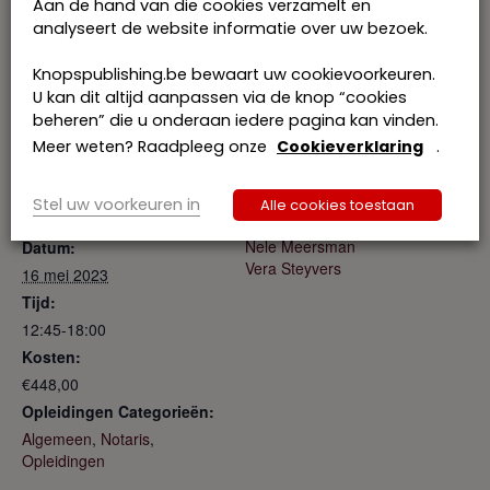
Aan de hand van die cookies verzamelt en
Tickets
Toevoegen aan kalender
analyseert de website informatie over uw bezoek.
Knopspublishing.be bewaart uw cookievoorkeuren.
Volzet
U kan dit altijd aanpassen via de knop “cookies
beheren” die u onderaan iedere pagina kan vinden.
Meer weten? Raadpleeg onze
Cookieverklaring
.
Stel uw voorkeuren in
Alle cookies toestaan
GEGEVENS
SPREKERS
Nele Meersman
Datum:
Vera Steyvers
16 mei 2023
Tijd:
12:45-18:00
Kosten:
€448,00
Opleidingen Categorieën:
Algemeen
,
Notaris
,
Opleidingen