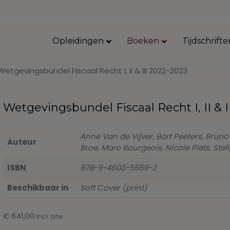
Opleidingen
Boeken
Tijdschrifte
Wetgevingsbundel Fiscaal Recht I, II & III 2022-2023
Wetgevingsbundel Fiscaal Recht I, II & I
Anne Van de Vijver, Bart Peeters, Bruno
Auteur
Broe, Marc Bourgeois, Nicole Plets, St
ISBN
978-9-4603-5559-2
Beschikbaar in
Soft Cover (print)
€
641,00
incl. btw