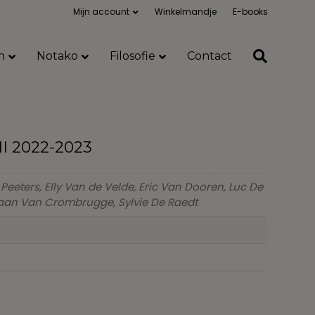
Mijn account
Winkelmandje
E-books
n
Notako
Filosofie
Contact
II 2022-2023
 Peeters, Elly Van de Velde, Eric Van Dooren, Luc De
efaan Van Crombrugge, Sylvie De Raedt