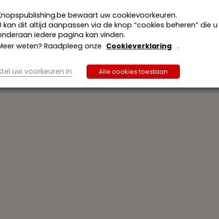
nd van publieke bronnen zoals die op 1 augustus 2022 besc
Knopspublishing.be bewaart uw cookievoorkeuren.
U kan dit altijd aanpassen via de knop “cookies beheren” die u
scal 2022-2023’ wordt ook een Franstalige versie van de wetg
onderaan iedere pagina kan vinden.
Meer weten? Raadpleeg onze
Cookieverklaring
.
Stel uw voorkeuren in
Alle cookies toestaan
elastingen