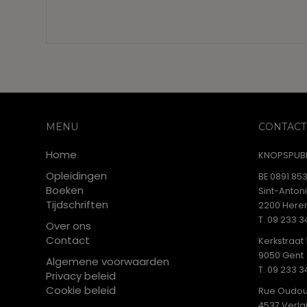
MENU
CONTACT
Home
KNOPSPUBL
Opleidingen
BE 0891.853
Boeken
Sint-Anton
Tijdschriften
2200 Heren
T. 09 233 3
Over ons
Contact
Kerkstraat 
9050 Gent
Algemene voorwaarden
T. 09 233 3
Privacy beleid
Cookie beleid
Rue Oudou
4537 Verla