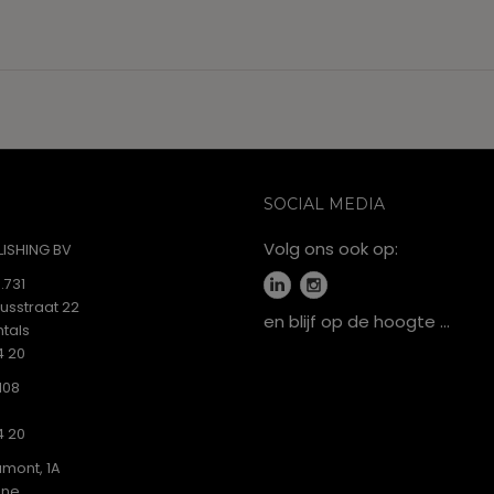
SOCIAL MEDIA
Volg ons ook op:
ISHING BV
.731
iusstraat 22
en blijf op de hoogte …
tals
4 20
108
4 20
mont, 1A
ine