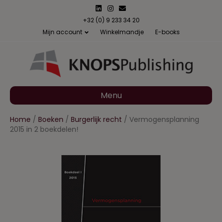
L
I
E
i
n
m
n
s
a
+32 (0) 9 233 34 20
k
t
i
Mijn account
Winkelmandje
E-books
e
a
l
d
g
i
r
n
a
m
Menu
Home
/
Boeken
/
Burgerlijk recht
/ Vermogensplanning
2015 in 2 boekdelen!