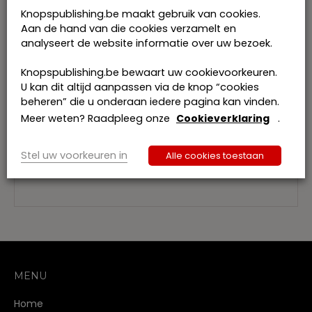
• BTW wetboek, inclusief uitvoeringsbesluiten
Knopspublishing.be maakt gebruik van cookies.
• Successierechten Vlaanderen, Brussel en
Aan de hand van die cookies verzamelt en
Wallonië
analyseert de website informatie over uw bezoek.
• Registratierechten Vlaanderen, Brussel en
Wallonië
Knopspublishing.be bewaart uw cookievoorkeuren.
• IPR
U kan dit altijd aanpassen via de knop “cookies
• …
beheren” die u onderaan iedere pagina kan vinden.
Het kantoor
Tiberghien Advocaten
is een
Meer weten? Raadpleeg onze
Cookieverklaring
.
fiscaal advocatenkantoor. Estate Planning en
adviezen inzake vermogensplanning,
Stel uw voorkeuren in
Alle cookies toestaan
patrimoniumbeheer, … maken deel uit van de
professionele dienstverlening.
MENU
Home