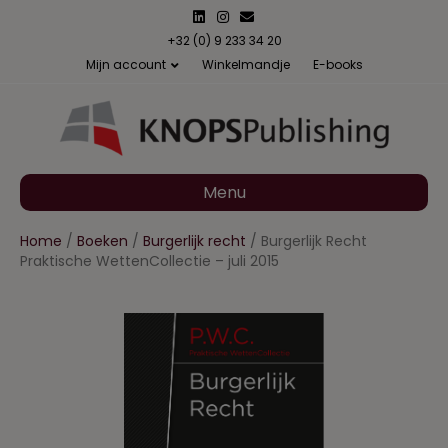
L
I
E
i
n
m
n
s
a
+32 (0) 9 233 34 20
k
t
i
Mijn account
Winkelmandje
E-books
e
a
l
d
g
i
r
n
a
m
Menu
Home
/
Boeken
/
Burgerlijk recht
/ Burgerlijk Recht
Praktische WettenCollectie – juli 2015