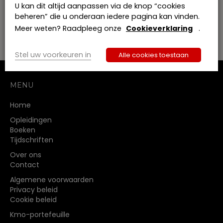
van de persoonlijke levenssfeer ten opzichte van
U kan dit altijd aanpassen via de knop “cookies
de verwerkingvan persoonsgegevens
beheren” die u onderaan iedere pagina kan vinden.
Meer weten? Raadpleeg onze
Cookieverklaring
.
Stel uw voorkeuren in
Alle cookies toestaan
MENU
Home
Opleidingen
Boeken
Tijdschriften
Over ons
Contact
Algemene voorwaarden
Privacy beleid
Cookie beleid
Kmo-portefeuille