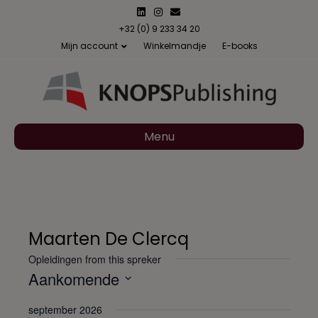
L
I
E
i
n
m
n
s
a
+32 (0) 9 233 34 20
k
t
i
Mijn account
Winkelmandje
E-books
e
a
l
d
g
i
r
n
a
m
Menu
Maarten De Clercq
Opleidingen from this spreker
Aankomende
S
september 2026
e