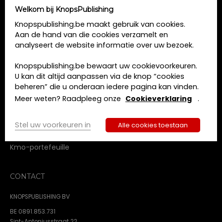
Welkom bij KnopsPublishing
MENU
Knopspublishing.be maakt gebruik van cookies.
Aan de hand van die cookies verzamelt en
Home
analyseert de website informatie over uw bezoek.
Opleidingen
Boeken
Knopspublishing.be bewaart uw cookievoorkeuren.
Tijdschriften
U kan dit altijd aanpassen via de knop “cookies
beheren” die u onderaan iedere pagina kan vinden.
Over ons
Contact
Meer weten? Raadpleeg onze
Cookieverklaring
.
Algemene voorwaarden
Privacy beleid
Stel uw voorkeuren in
Alle cookies toestaan
Cookie beleid
Kmo-portefeuille
CONTACT
KNOPSPUBLISHING BV
BE 0891.853.731
Sint-Antoniusstraat 22