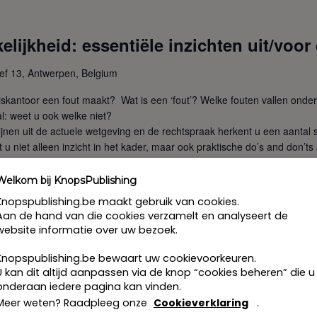
elijkheid: essentiële inzichten uit/voor
ef 13, Antwerpen, Belgium
ariskantoor een fout maakt? Wat is een ‘fout’? Welke fouten vallen onde
: weet u ook welke niet?
lijnen uit de actuele wetgeving en de rechtspraak herkent u een aantal 
t u niet alleen inzicht in het kader, maar ook praktische do’s and don’ts 
emaakt heeft.
 de verjaringstermijn, de vrijwaringsregeling, de bewijskwesties, de im
Welkom bij KnopsPublishing
lwerking tussen het civiel aansprakelijkheids-recht en het tuchtrech
Knopspublishing.be maakt gebruik van cookies.
n aantal mogelijkheden om de aansprakelijkheid anticipatief te moduler
Aan de hand van die cookies verzamelt en analyseert de
website informatie over uw bezoek.
n dienstdoend kamervoorzitter in het hof van beroep te Antwerpen, l
Knopspublishing.be bewaart uw cookievoorkeuren.
aw
U kan dit altijd aanpassen via de knop “cookies beheren” die u
onderaan iedere pagina kan vinden.
s te Kruibeke
Meer weten? Raadpleeg onze
Cookieverklaring
.