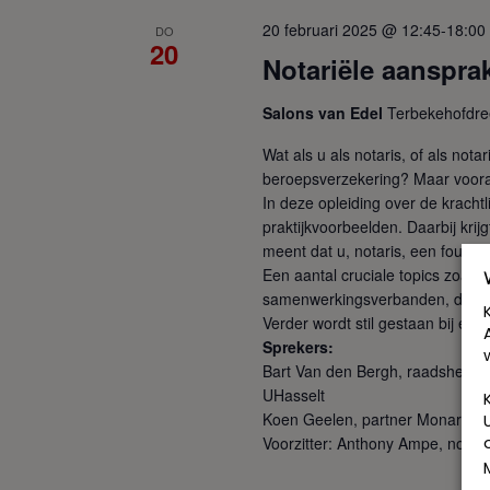
20 februari 2025 @ 12:45
-
18:00
DO
20
Notariële aansprak
Salons van Edel
Terbekehofdre
Wat als u als notaris, of als not
beroepsverzekering? Maar vooral
In deze opleiding over de kracht
praktijkvoorbeelden. Daarbij krijg
meent dat u, notaris, een fout g
Een aantal cruciale topics zoals
samenwerkingsverbanden, de wisse
Verder wordt stil gestaan bij ee
Sprekers:
Bart Van den Bergh, raadsheer e
UHasselt
Koen Geelen, partner Monard L
Voorzitter: Anthony Ampe, notari