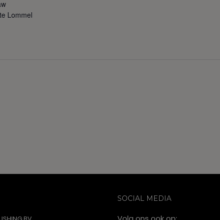
aw
s te Lommel
SOCIAL MEDIA
Volg ons ook op:
ISHING BV