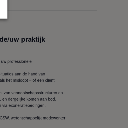
 de/uw praktijk
r uw professionele
situaties aan de hand van
als het misloopt – of een cliënt
pact van vennootschapsstructuren en
t, en dergelijke komen aan bod.
en via exoneratiebedingen.
id CSW, wetenschappelijk medewerker