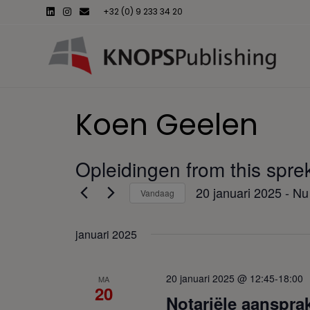
L
I
E
+32 (0) 9 233 34 20
i
n
m
n
s
a
k
t
i
e
a
l
d
g
i
r
n
a
m
Koen Geelen
Opleidingen from this spre
20 januari 2025
 - 
Nu
Vandaag
S
e
januari 2025
l
e
c
20 januari 2025 @ 12:45
-
18:00
MA
t
20
e
Notariële aansprak
e