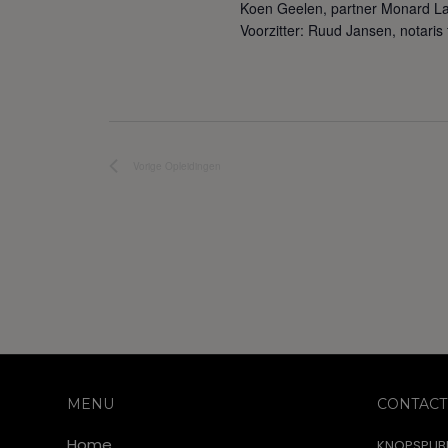
Koen Geelen, partner Monard L
Voorzitter: Ruud Jansen, notari
Vorige
Opleidingen
MENU
CONTACT
Home
KNOPSPUBL