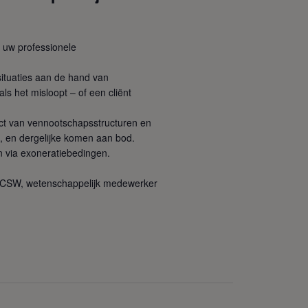
r uw professionele
situaties aan de hand van
als het misloopt – of een cliënt
pact van vennootschapsstructuren en
t, en dergelijke komen aan bod.
en via exoneratiebedingen.
id CSW, wetenschappelijk medewerker