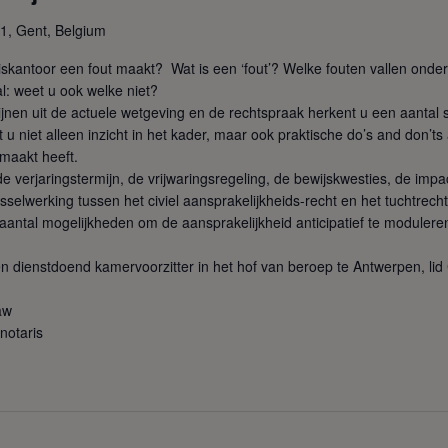
1, Gent, Belgium
ariskantoor een fout maakt? Wat is een ‘fout’? Welke fouten vallen onde
: weet u ook welke niet?
lijnen uit de actuele wetgeving en de rechtspraak herkent u een aantal 
t u niet alleen inzicht in het kader, maar ook praktische do’s and don’ts 
emaakt heeft.
 de verjaringstermijn, de vrijwaringsregeling, de bewijskwesties, de im
lwerking tussen het civiel aansprakelijkheids-recht en het tuchtrech
n aantal mogelijkheden om de aansprakelijkheid anticipatief te moduler
n dienstdoend kamervoorzitter in het hof van beroep te Antwerpen, l
aw
notaris