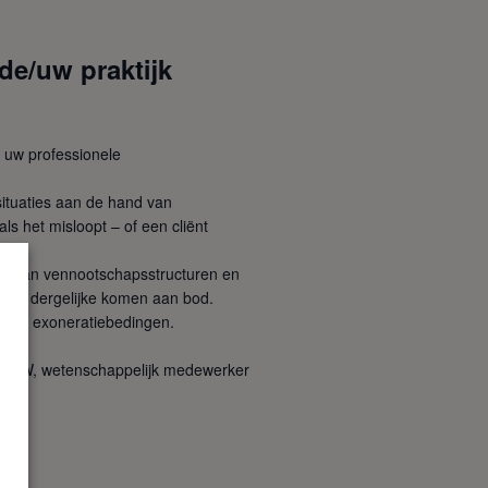
 de/uw praktijk
r uw professionele
situaties aan de hand van
als het misloopt – of een cliënt
pact van vennootschapsstructuren en
t, en dergelijke komen aan bod.
en via exoneratiebedingen.
id CSW, wetenschappelijk medewerker