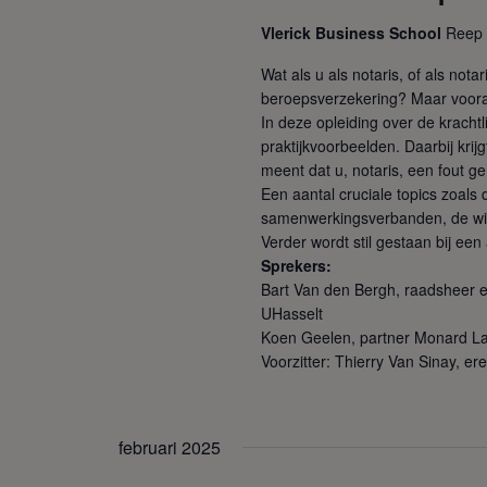
r
Vlerick Business School
Reep 
e
e
Wat als u als notaris, of als not
n
beroepsverzekering? Maar vooral
d
In deze opleiding over de kracht
a
praktijkvoorbeelden. Daarbij krijg
t
meent dat u, notaris, een fout g
u
Een aantal cruciale topics zoals
m
samenwerkingsverbanden, de wisse
.
Verder wordt stil gestaan bij ee
Sprekers:
Bart Van den Bergh, raadsheer e
UHasselt
Koen Geelen, partner Monard L
Voorzitter: Thierry Van Sinay, ere
februari 2025