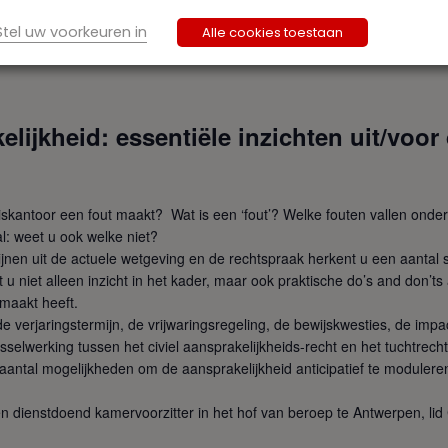
Stel uw voorkeuren in
Alle cookies toestaan
elijkheid: essentiële inzichten uit/voor
ariskantoor een fout maakt? Wat is een ‘fout’? Welke fouten vallen onde
: weet u ook welke niet?
lijnen uit de actuele wetgeving en de rechtspraak herkent u een aantal 
t u niet alleen inzicht in het kader, maar ook praktische do’s and don’ts 
emaakt heeft.
 de verjaringstermijn, de vrijwaringsregeling, de bewijskwesties, de im
lwerking tussen het civiel aansprakelijkheids-recht en het tuchtrech
n aantal mogelijkheden om de aansprakelijkheid anticipatief te moduler
n dienstdoend kamervoorzitter in het hof van beroep te Antwerpen, l