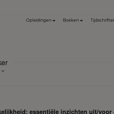
Opleidingen
Boeken
Tijdschrifte
ker
elijkheid: essentiële inzichten uit/voor