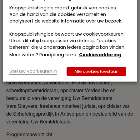
Schenking aan minderjarige kinderen
Knopspublishing.be maakt gebruik van cookies.
Aan de hand van die cookies verzamelt en
analyseert de website informatie over uw bezoek.
Verdeling van kapitaal opgebouwd in individuele
levensverzekeringen en groepsverzekeringen
Knopspublishing.be bewaart uw cookievoorkeuren.
Topics vermogensrechtelijke verdeling voor het
U kan dit altijd aanpassen via de knop “cookies
notariaat en modelclausules (huurcontracten, verrekening
beheren” die u onderaan iedere pagina kan vinden.
vermogenswaarde aandelen in professionele
Meer weten? Raadpleeg onze
Cookieverklaring
.
vennootschap …)
Stel uw voorkeuren in
Alle cookies toestaan
Sprekers:
Nele Meersman, advocate bij ECGB advocaten,
scheidingsbemiddelaar, oprichtster Verdeel.be en
bestuurslid van de vereniging Uw Bemiddelaars
Vera Steyvers, freelance notarieel juriste, oprichtster van
de Scheidingspraktijk in Antwerpen en bestuurslid van de
vereniging Uw Bemiddelaars
Programmaoverzicht