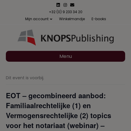
L
I
E
i
n
m
n
s
a
+32 (0) 9 233 34 20
k
t
i
Mijn account
Winkelmandje
E-books
e
a
l
d
g
i
r
n
a
m
Menu
Dit event is voorbij.
EOT – gecombineerd aanbod:
Familiaalrechtelijke (1) en
Vermogensrechtelijke (2) topics
voor het notariaat (webinar) –