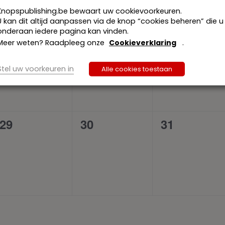
e
e
e
Knopspublishing.be bewaart uw cookievoorkeuren.
n
n
n
U kan dit altijd aanpassen via de knop “cookies beheren” die u
onderaan iedere pagina kan vinden.
0
0
0
22
23
24
t
t
t
Meer weten? Raadpleeg onze
Cookieverklaring
.
e
e
e
s
s
s
Stel uw voorkeuren in
Alle cookies toestaan
v
v
v
,
,
,
e
e
e
n
n
n
0
0
0
29
30
31
t
t
t
e
e
e
s
s
s
v
v
v
,
,
,
e
e
e
n
n
n
t
t
t