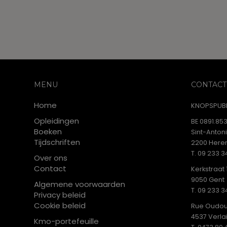
s
s
,
,
MENU
CONTACT
Home
KNOPSPUBL
Opleidingen
BE 0891.853
Boeken
Sint-Anton
Tijdschriften
2200 Heren
T. 09 233 3
Over ons
Contact
Kerkstraat 
9050 Gent
Algemene voorwaarden
T. 09 233 3
Privacy beleid
Cookie beleid
Rue Oudou
4537 Verla
Kmo-portefeuille