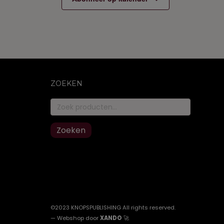
s
s
,
,
ZOEKEN
Zoeken
naar:
Zoeken
©2023 KNOPSPUBLISHING All rights reserved
.
—
Webshop door
XANDO
🚀