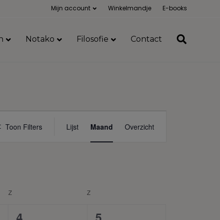
Mijn account
Winkelmandje
E-books
n
Notako
Filosofie
Contact
O
Toon Filters
Lijst
Maand
Overzicht
p
l
e
i
d
i
n
Z
ZATERDAG
Z
ZONDAG
g
0
0
4
5
e