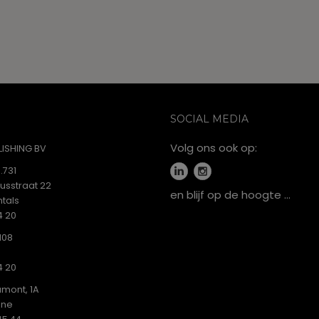
s
s
s
,
,
,
SOCIAL MEDIA
Volg ons ook op:
ISHING BV
.731
iusstraat 22
en blijf op de hoogte …
tals
4 20
108
4 20
mont, 1A
ine