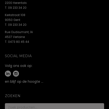
i
2200 Herentals
g
T. 09 233 34 20
a
Kerkstraat 108
t
9050 Gent
i
T. 09 233 34 20
e
Rue Oudoumont, 1A
4537 Verlaine
T. 0473 80 45 44
SOCIAL MEDIA
Volg ons ook op:
en blijf op de hoogte …
ZOEKEN
Zoeken