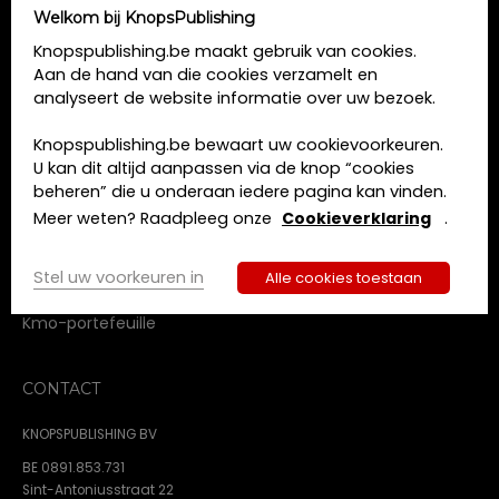
e
u
g
Welkom bij KnopsPublishing
m
k
a
MENU
Knopspublishing.be maakt gebruik van cookies.
.
v
e
Aan de hand van die cookies verzamelt en
Home
e
n
analyseert de website informatie over uw bezoek.
n
Opleidingen
e
n
Boeken
n
Knopspublishing.be bewaart uw cookievoorkeuren.
a
Tijdschriften
U kan dit altijd aanpassen via de knop “cookies
w
v
Over ons
beheren” die u onderaan iedere pagina kan vinden.
e
i
Contact
Meer weten? Raadpleeg onze
Cookieverklaring
.
e
g
Algemene voorwaarden
r
a
Privacy beleid
Stel uw voorkeuren in
t
Alle cookies toestaan
g
Cookie beleid
i
e
Kmo-portefeuille
e
v
e
CONTACT
n
n
KNOPSPUBLISHING BV
a
BE 0891.853.731
v
Sint-Antoniusstraat 22