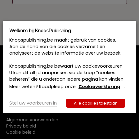
e
e
r
e
e
Welkom bij KnopsPublishing
n
d
Knopspublishing.be maakt gebruik van cookies.
a
Aan de hand van die cookies verzamelt en
t
analyseert de website informatie over uw bezoek.
u
MENU
m
Knopspublishing.be bewaart uw cookievoorkeuren.
.
U kan dit altijd aanpassen via de knop “cookies
Home
beheren” die u onderaan iedere pagina kan vinden.
Opleidingen
Meer weten? Raadpleeg onze
Cookieverklaring
.
Boeken
Tijdschriften
Stel uw voorkeuren in
Alle cookies toestaan
Over ons
Contact
Algemene voorwaarden
Privacy beleid
Cookie beleid