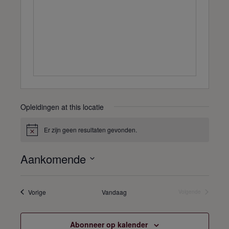
r
e
s
s
Opleidingen at this locatie
Er zijn geen resultaten gevonden.
B
e
r
Aankomende
i
c
S
h
e
t
l
Opleidingen
Vorige
Vandaag
Volgende
Opleidingen
e
c
t
Abonneer op kalender