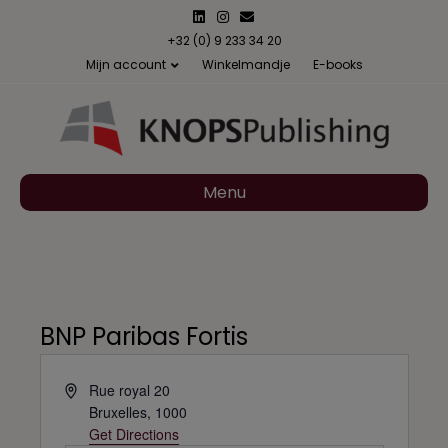
L
I
E
i
n
m
n
s
a
+32 (0) 9 233 34 20
k
t
i
Mijn account
Winkelmandje
E-books
e
a
l
d
g
i
r
n
a
m
Menu
BNP Paribas Fortis
A
Rue royal 20
d
Bruxelles
,
1000
d
Get Directions