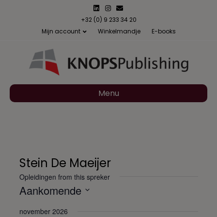
L
I
E
i
n
m
n
s
a
+32 (0) 9 233 34 20
k
t
i
Mijn account
Winkelmandje
E-books
e
a
l
d
g
i
r
n
a
m
Menu
Stein De Maeijer
Opleidingen from this spreker
Aankomende
S
november 2026
e