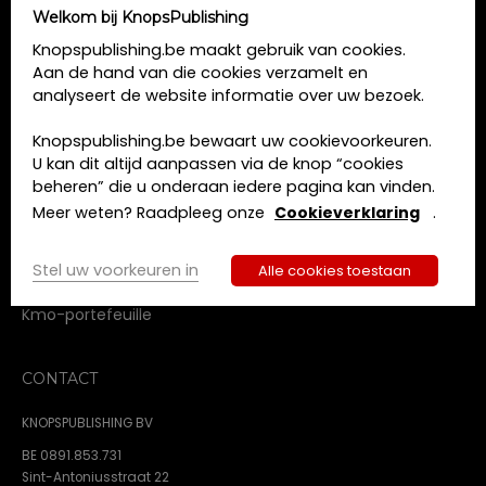
Welkom bij KnopsPublishing
MENU
Knopspublishing.be maakt gebruik van cookies.
Aan de hand van die cookies verzamelt en
Home
analyseert de website informatie over uw bezoek.
Opleidingen
Boeken
Knopspublishing.be bewaart uw cookievoorkeuren.
Tijdschriften
U kan dit altijd aanpassen via de knop “cookies
Over ons
beheren” die u onderaan iedere pagina kan vinden.
Contact
Meer weten? Raadpleeg onze
Cookieverklaring
.
Algemene voorwaarden
Privacy beleid
Stel uw voorkeuren in
Alle cookies toestaan
Cookie beleid
Kmo-portefeuille
CONTACT
KNOPSPUBLISHING BV
BE 0891.853.731
Sint-Antoniusstraat 22