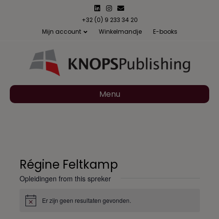
L
I
E
i
n
m
n
s
a
+32 (0) 9 233 34 20
k
t
i
Mijn account
Winkelmandje
E-books
e
a
l
d
g
i
r
n
a
m
Menu
Régine Feltkamp
Opleidingen from this spreker
Er zijn geen resultaten gevonden.
B
e
r