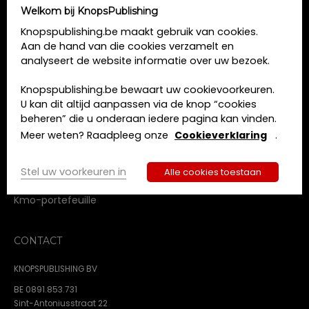
Welkom bij KnopsPublishing
MENU
Knopspublishing.be maakt gebruik van cookies.
Aan de hand van die cookies verzamelt en
Home
analyseert de website informatie over uw bezoek.
Opleidingen
Boeken
Knopspublishing.be bewaart uw cookievoorkeuren.
Tijdschriften
U kan dit altijd aanpassen via de knop “cookies
Over ons
beheren” die u onderaan iedere pagina kan vinden.
Contact
Meer weten? Raadpleeg onze
Cookieverklaring
.
Algemene voorwaarden
Privacy beleid
Stel uw voorkeuren in
Alle cookies toestaan
Cookie beleid
Kmo-portefeuille
CONTACT
KNOPSPUBLISHING BV
BE 0891.853.731
Sint-Antoniusstraat 22