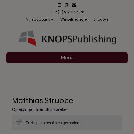
L
I
E
i
n
m
n
s
a
+32 (0) 9 233 34 20
k
t
i
Mijn account
Winkelmandje
E-books
e
a
l
d
g
i
r
n
a
m
Menu
Matthias Strubbe
Opleidingen from this spreker
Er zijn geen resultaten gevonden.
B
e
r