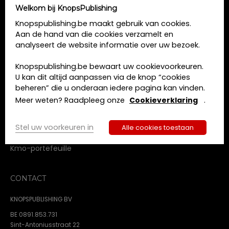
Welkom bij KnopsPublishing
MENU
Knopspublishing.be maakt gebruik van cookies.
Aan de hand van die cookies verzamelt en
Home
analyseert de website informatie over uw bezoek.
Opleidingen
Boeken
Knopspublishing.be bewaart uw cookievoorkeuren.
Tijdschriften
U kan dit altijd aanpassen via de knop “cookies
Over ons
beheren” die u onderaan iedere pagina kan vinden.
Contact
Meer weten? Raadpleeg onze
Cookieverklaring
.
Algemene voorwaarden
Privacy beleid
Stel uw voorkeuren in
Alle cookies toestaan
Cookie beleid
Kmo-portefeuille
CONTACT
KNOPSPUBLISHING BV
BE 0891.853.731
Sint-Antoniusstraat 22