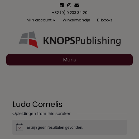
L
I
E
i
n
m
n
s
a
+32 (0) 9 233 34 20
k
t
i
Mijn account
Winkelmandje
E-books
e
a
l
d
g
i
r
n
a
m
Menu
Ludo Cornelis
Opleidingen from this spreker
Er zijn geen resultaten gevonden.
B
e
r