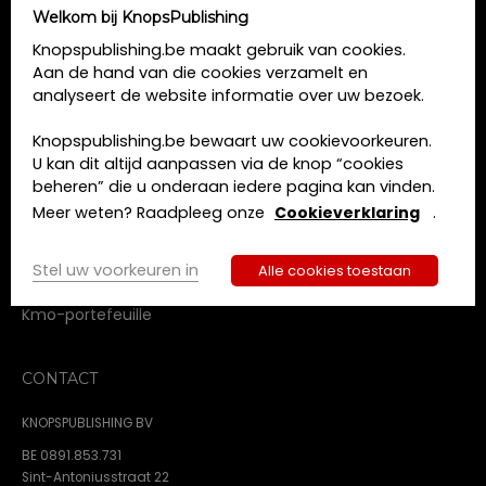
Welkom bij KnopsPublishing
MENU
Knopspublishing.be maakt gebruik van cookies.
Aan de hand van die cookies verzamelt en
Home
analyseert de website informatie over uw bezoek.
Opleidingen
Boeken
Knopspublishing.be bewaart uw cookievoorkeuren.
Tijdschriften
U kan dit altijd aanpassen via de knop “cookies
Over ons
beheren” die u onderaan iedere pagina kan vinden.
Contact
Meer weten? Raadpleeg onze
Cookieverklaring
.
Algemene voorwaarden
Privacy beleid
Stel uw voorkeuren in
Alle cookies toestaan
Cookie beleid
Kmo-portefeuille
CONTACT
KNOPSPUBLISHING BV
BE 0891.853.731
Sint-Antoniusstraat 22