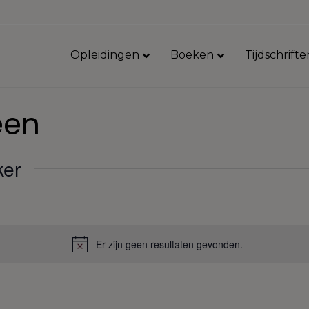
Opleidingen
Boeken
Tijdschrifte
een
ker
Er zijn geen resultaten gevonden.
B
e
r
i