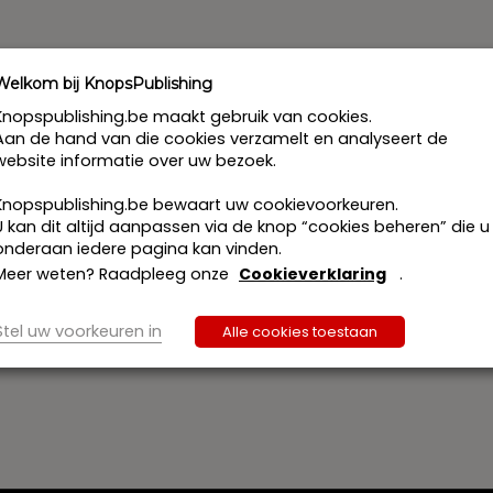
c
h
t
Welkom bij KnopsPublishing
Knopspublishing.be maakt gebruik van cookies.
Aan de hand van die cookies verzamelt en analyseert de
website informatie over uw bezoek.
Knopspublishing.be bewaart uw cookievoorkeuren.
U kan dit altijd aanpassen via de knop “cookies beheren” die u
onderaan iedere pagina kan vinden.
Meer weten? Raadpleeg onze
Cookieverklaring
.
Stel uw voorkeuren in
Alle cookies toestaan