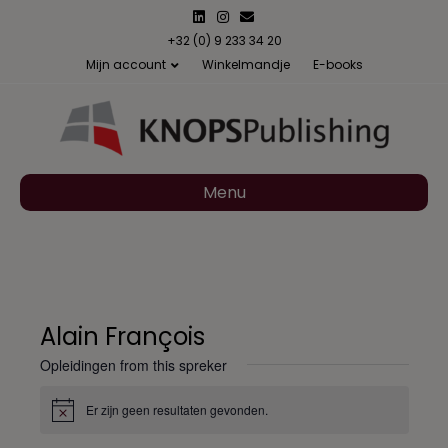
L
I
E
i
n
m
n
s
a
+32 (0) 9 233 34 20
k
t
i
Mijn account
Winkelmandje
E-books
e
a
l
d
g
i
r
n
a
m
Menu
Alain François
Opleidingen from this spreker
Er zijn geen resultaten gevonden.
B
e
r