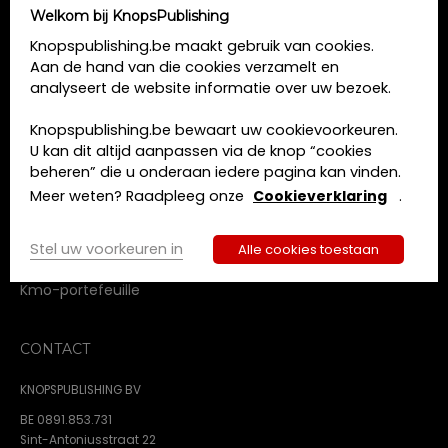
Welkom bij KnopsPublishing
MENU
Knopspublishing.be maakt gebruik van cookies.
Aan de hand van die cookies verzamelt en
Home
analyseert de website informatie over uw bezoek.
Opleidingen
Boeken
Knopspublishing.be bewaart uw cookievoorkeuren.
Tijdschriften
U kan dit altijd aanpassen via de knop “cookies
Over ons
beheren” die u onderaan iedere pagina kan vinden.
Contact
Meer weten? Raadpleeg onze
Cookieverklaring
.
Algemene voorwaarden
Privacy beleid
Stel uw voorkeuren in
Alle cookies toestaan
Cookie beleid
Kmo-portefeuille
CONTACT
KNOPSPUBLISHING BV
BE 0891.853.731
Sint-Antoniusstraat 22