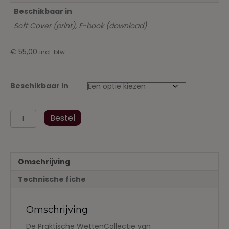
Beschikbaar in
Soft Cover (print), E-book (download)
€
55,00
incl. btw
Beschikbaar in
Strafrecht
Bestel
en
strafvordering
Praktische
WettenCollectie
Omschrijving
-
maart
Technische fiche
2016
aantal
Omschrijving
De Praktische WettenCollectie van