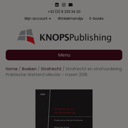
L
I
E
i
n
m
n
s
a
+32 (0) 9 233 34 20
k
t
i
Mijn account
Winkelmandje
E-books
e
a
l
d
g
i
r
n
a
m
Menu
Home
/
Boeken
/
Strafrecht
/ Strafrecht en strafvordering
Praktische WettenCollectie – maart 2016