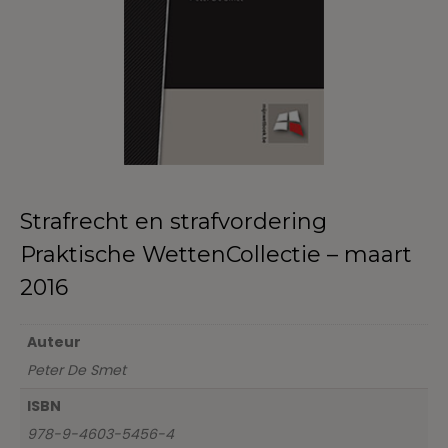
Strafrecht en strafvordering
Praktische WettenCollectie – maart
2016
Auteur
Peter De Smet
ISBN
978-9-4603-5456-4