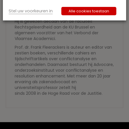
hij internationaal Alternative Dispute Resolution
en hield hij visiting positions aan eminente
Stel uw voorkeuren in
Alle cookies toestaan
universiteiten zoals Harvard en MIT, Cambridge.
Hij is gewezen decaan van de faculteit
Rechtsgeleerdheid aan de KU Brussel en
algemeen voorzitter van het Verbond der
Vlaamse Academici.
Prof. dr. Frank Fleerackers is auteur en editor van
zestien boeken, verschillende cahiers en
tijdschriftartikels over conflictanalyse en
onderhandelen. Daarnaast bestuurt hij Advocare,
onderzoeksinstituut voor conflictanalyse en
resolution enhancement. Met meer dan 20 jaar
ervaring als zakenadvocaat en
universiteitsprofessor zetelt hij
sinds 2008 in de Hoge Raad voor de Justitie.