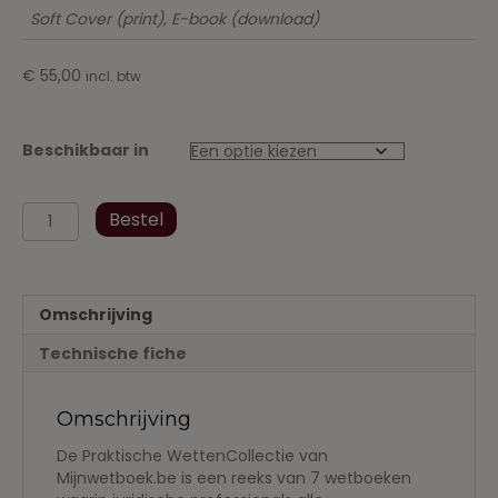
Soft Cover (print), E-book (download)
€
55,00
incl. btw
Beschikbaar in
Gerechtelijk
Bestel
Recht
Praktische
WettenCollectie
-
Omschrijving
maart
2016
Technische fiche
aantal
Omschrijving
De Praktische WettenCollectie van
Mijnwetboek.be is een reeks van 7 wetboeken