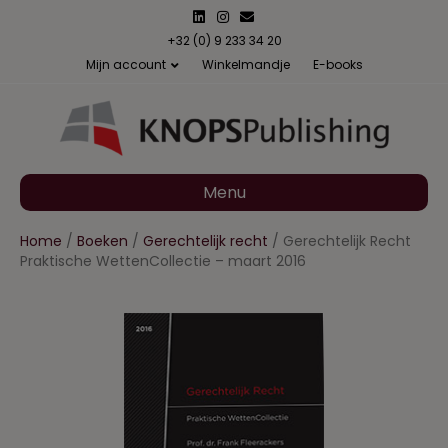
L
I
E
i
n
m
n
s
a
+32 (0) 9 233 34 20
k
t
i
Mijn account
Winkelmandje
E-books
e
a
l
d
g
i
r
n
a
m
Menu
Home
/
Boeken
/
Gerechtelijk recht
/ Gerechtelijk Recht
Praktische WettenCollectie – maart 2016