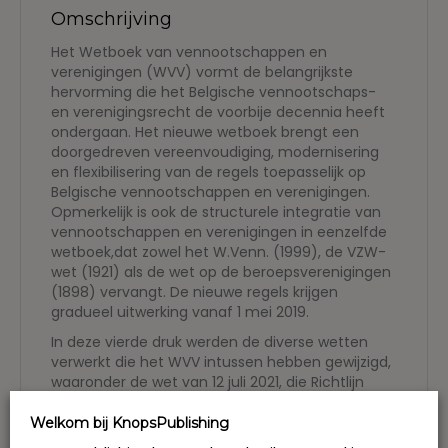
Omschrijving
Het Wetboek van vennootschappen en
verenigingen (WVV) vormt de belangrijkste
hervorming die het Belgische vennootschaps-
en verenigingsrecht de voorbije decennia heeft
ondergaan. Het nieuwe wetboek brengt een
doorgedreven vereenvoudiging, modernisering
en flexibilisering van de regels toepasselijk op
Belgische vennootschappen en verenigingen.
Opmerkelijk is ook de structurele integratie van
vennootschappen en verenigingen in eenzelfde
wetboek,dat zowel het W.Venn. (1999), de VZW-
wet (1921) als de wet op de beroepsverenigingen
(1898) vervangt. De nieuwe regels krijgen
gradueel uitwerking vanaf 1 mei 2019.
In deze vierde druk werden de diverse wetten
verwerkt die het WVV intussen hebben gewijzigd,
waaronder de wet van 12 juli 2021, die Richtlijn
(EU) 2019/1151 van het Europees Parlement en de
Raad van 20 juni 2019 met betrekking tot het
Welkom bij KnopsPublishing
gebruik van digitale instrumenten en processen