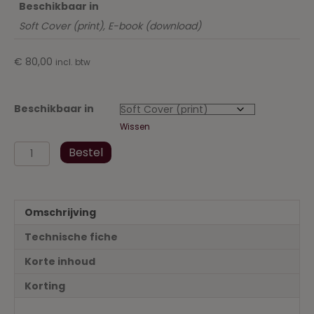
Beschikbaar in
Soft Cover (print), E-book (download)
€
80,00
incl. btw
Beschikbaar in
Wissen
Wetboek
Bestel
Vennootschappen
en
Verenigingen
2022-
Omschrijving
2023
aantal
Technische fiche
Korte inhoud
Korting