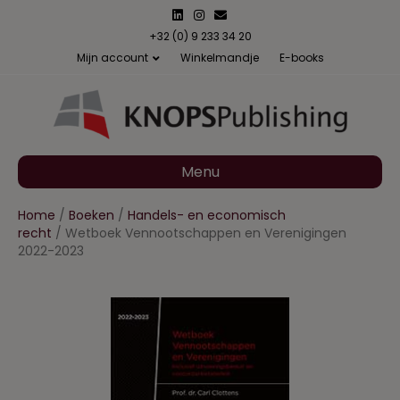
L
I
E
i
n
m
n
s
a
+32 (0) 9 233 34 20
k
t
i
Mijn account
Winkelmandje
E-books
e
a
l
d
g
i
r
n
a
m
Menu
Home
/
Boeken
/
Handels- en economisch
recht
/ Wetboek Vennootschappen en Verenigingen
2022-2023