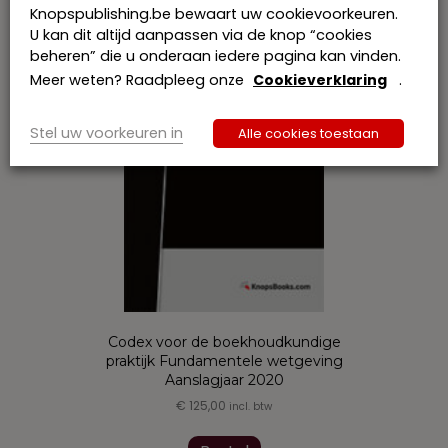
Knopspublishing.be bewaart uw cookievoorkeuren.
U kan dit altijd aanpassen via de knop “cookies
beheren” die u onderaan iedere pagina kan vinden.
Meer weten? Raadpleeg onze
Cookieverklaring
.
Stel uw voorkeuren in
Alle cookies toestaan
Codex voor de boekhoudkundige
praktijk Fundamentele wetgeving
Aanslagjaar 2020
€
125,00
incl. btw
Dit