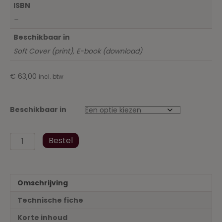
ISBN
–
Beschikbaar in
Soft Cover (print), E-book (download)
€
63,00
incl. btw
Beschikbaar in
Wetboek
Bestel
Vennootschappen
en
Verenigingen
2020
Omschrijving
-
Inclusief
Technische fiche
uitvoeringsbesluit
en
Korte inhoud