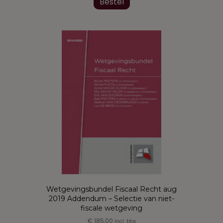
product
Bestel
heeft
meerdere
variaties.
Deze
optie
kan
gekozen
worden
op
de
productpagina
Wetgevingsbundel Fiscaal Recht aug
2019 Addendum – Selectie van niet-
fiscale wetgeving
€
185,00
incl. btw