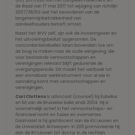
(EU) 2017/828 van het Europees Parlement en
de Raad van 17 mei 2017 tot wijziging van richtlijn
2007/36/EG wat het bevorderen van de
langetermijnbetrokkenheid van
aandeelhouders betreft omzet.
Naast het WVV zelf, zijn ook de invoeringswet en
het uitvoeringsbesluit opgenomen. De
concordantietabellen laten bovendien toe om
de brug te maken naar de oude wetgeving, die
voor bestaande vennootschappen en
verenigingen relevant blijft gedurende de
overgangsperiode. Dit maakt het wetboek tot
een onmisbaar werkinstrument voor al wie in
aanraking komt met vennootschappen en
verenigingen.
Carl Clottens
is advocaat (counsel) bij Eubelius
en lid van de Brusselse balie sinds 2004. Hij is
voornamelijk actief in het vennootschaps- en
financieel recht en fusies en overnames.
Daarnaast is hij gastdocent aan de KU Leuven en
de Universiteit Antwerpen. In 2011 promoveerde hij
aan de KU Leuven tot doctor in de rechten