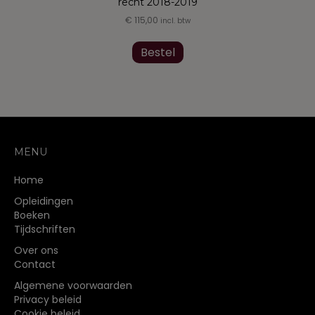
recht 2018-2019
€
115,00
incl. btw
Dit
product
Bestel
heeft
meerdere
variaties.
Deze
optie
kan
gekozen
MENU
worden
op
Home
de
Opleidingen
productpagina
Boeken
Tijdschriften
Over ons
Contact
Algemene voorwaarden
Privacy beleid
Cookie beleid