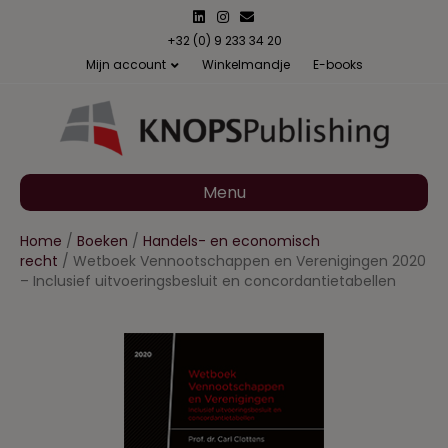
L
I
E
i
n
m
n
s
a
+32 (0) 9 233 34 20
k
t
i
Mijn account
Winkelmandje
E-books
e
a
l
d
g
i
r
n
a
m
Menu
Home
/
Boeken
/
Handels- en economisch
recht
/ Wetboek Vennootschappen en Verenigingen 2020
– Inclusief uitvoeringsbesluit en concordantietabellen