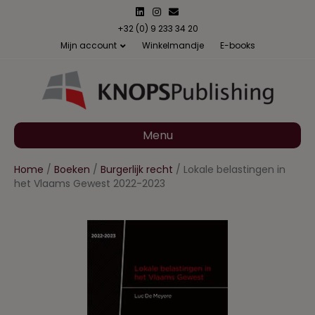
L
I
E
i
n
m
n
s
a
+32 (0) 9 233 34 20
k
t
i
Mijn account
Winkelmandje
E-books
e
a
l
d
g
i
r
n
a
m
Menu
Home
/
Boeken
/
Burgerlijk recht
/ Lokale belastingen in
het Vlaams Gewest 2022-2023