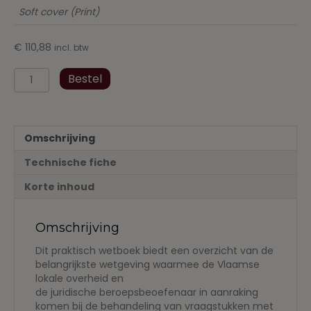
Soft cover (Print)
€
110,88
incl. btw
Lokale
Bestel
belastingen
in
het
Vlaams
Omschrijving
Gewest
2022-
Technische fiche
2023
aantal
Korte inhoud
Omschrijving
Dit praktisch wetboek biedt een overzicht van de
belangrijkste wetgeving waarmee de Vlaamse
lokale overheid en
de juridische beroepsbeoefenaar in aanraking
komen bij de behandeling van vraagstukken met