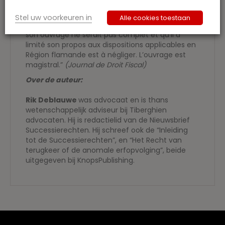
ambtenaren, enz.)”
(Tijdschrift Fiscaal Recht)
Stel uw voorkeuren in
Alle cookies toestaan
“L’annonce faite par l’auteur aux lecteurs que
son ouvrage ne serait pas complet et qu’il a
limité son propos aux dispositions applicables en
Région flamande est à négliger. L’ouvrage est
magistral.”
(Journal de Droit Fiscal)
Over de auteur
:
Rik Deblauwe
was advocaat en is thans
wetenschappelijk adviseur bij Tiberghien
advocaten. Hij is redactielid van de Nieuwsbrief
Successierechten. Hij schreef ook de “Inleiding
tot de Successierechten”, en “Het Recht van
terugkeer of de anomale erfopvolging”, beide
uitgegeven bij KnopsPublishing.