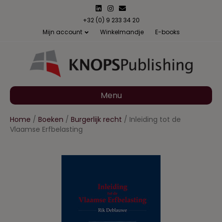
L
I
E
i
n
m
n
s
a
+32 (0) 9 233 34 20
k
t
i
Mijn account
Winkelmandje
E-books
e
a
l
d
g
i
r
n
a
m
Menu
Home
/
Boeken
/
Burgerlijk recht
/ Inleiding tot de
Vlaamse Erfbelasting