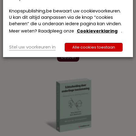
Knopspublishing.be bewaart uw cookievoorkeuren.
U kan dit altijd aanpassen via de knop “cookies
beheren” die u onderaan iedere pagina kan vinden.
Meer weten? Raadpleeg onze
Cookieverklaring
.
RKN, Deel 40 2022
€
88,00
incl. btw
Stel uw voorkeuren in
Alle cookies toestaan
Dit
product
Bestel
heeft
meerdere
variaties.
Deze
optie
kan
gekozen
worden
op
de
productpagina