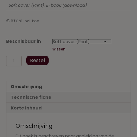
Soft cover (Print), E-book (download)
€
107,51
incl. btw
Beschikbaar in
Wissen
Familiaal
Bestel
vermogensrecht:
een
kwestie
van
Omschrijving
gezond
verstand?
Technische fiche
aantal
Korte inhoud
Omschrijving
Dit boek is geschreven naar aanleiding van de