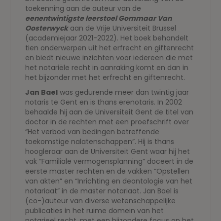
toekenning aan de auteur van de
eenentwintigste leerstoel Gommaar Van
Oosterwyck
aan de Vrije Universiteit Brussel
(academiejaar 2021-2022). Het boek behandelt
tien onderwerpen uit het erfrecht en giftenrecht
en biedt nieuwe inzichten voor iedereen die met
het notariële recht in aanraking komt en dan in
het bijzonder met het erfrecht en giftenrecht.
Jan Bael
was gedurende meer dan twintig jaar
notaris te Gent en is thans erenotaris. In 2002
behaalde hij aan de Universiteit Gent de titel van
doctor in de rechten met een proefschrift over
“Het verbod van bedingen betreffende
toekomstige nalatenschappen”. Hij is thans
hoogleraar aan de Universiteit Gent waar hij het
vak “Familiale vermogensplanning” doceert in de
eerste master rechten en de vakken “Opstellen
van akten” en “Inrichting en deontologie van het
notariaat” in de master notariaat. Jan Bael is
(co-)auteur van diverse wetenschappelijke
publicaties in het ruime domein van het
notarieel recht, met een bijzondere focus op het