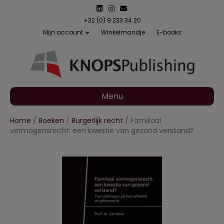
L
I
E
i
n
m
n
s
a
+32 (0) 9 233 34 20
k
t
i
Mijn account
Winkelmandje
E-books
e
a
l
d
g
i
r
n
a
m
Menu
Home
/
Boeken
/
Burgerlijk recht
/ Familiaal
vermogensrecht: een kwestie van gezond verstand?