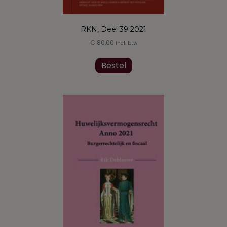
RKN, Deel 39 2021
€
80,00
incl. btw
Dit
product
Bestel
heeft
meerdere
variaties.
Deze
optie
kan
gekozen
worden
op
de
productpagina