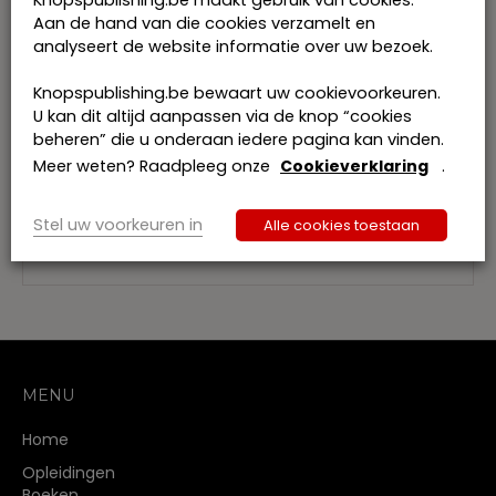
Knopspublishing.be maakt gebruik van cookies.
(Antwerp Tax Academy) en de Universiteit van
Aan de hand van die cookies verzamelt en
Luik (Tax institute).
analyseert de website informatie over uw bezoek.
Prof. dr. Anne Van de Vijver is als docent
Knopspublishing.be bewaart uw cookievoorkeuren.
verbonden aan de Universiteit Antwerpen
U kan dit altijd aanpassen via de knop “cookies
(Antwerp Tax Academy) en als advocaat aan
beheren” die u onderaan iedere pagina kan vinden.
Tiberghien Advocaten.
Meer weten? Raadpleeg onze
Cookieverklaring
.
Beiden zijn voornamelijk gespecialiseerd in
internationale en ondernemingsfiscaliteit.
Stel uw voorkeuren in
Alle cookies toestaan
Dit werk werd ondersteund door Argenta.
MENU
Home
Opleidingen
Boeken