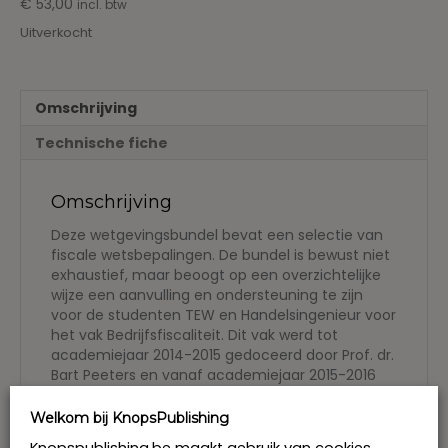
€
53,00
incl. btw
Uitverkocht
Omschrijving
Technische fiche
Omschrijving
Deze wetgevingsbundel bevat een selectie van
fiscale wetsbepalingen. De bundel is bewust niet
exhaustief, maar beoogt op een overzichtelijke
wijze een aanvulling en ondersteuning te zijn
voor de studenten TEW en Handelsingenieur voor
het vak Bedrijfsfiscaliteit. Dit vak werd tot
academiejaar 2014-2015 gedoceerd door Prof. dr.
Bart Peeters en vanaf academiejaar 2015-2016
door Prof. dr. Anne Van de Vijver.
Welkom bij KnopsPublishing
Prof. dr. Bart Peeters is als docent verbonden aan
de Universteit Gent, de Universiteit Antwerpen