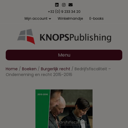
L
I
E
i
n
m
n
s
a
+32 (0) 9 233 34 20
k
t
i
Mijn account
Winkelmandje
E-books
e
a
l
d
g
i
r
n
a
m
Menu
Home
/
Boeken
/
Burgerlijk recht
/ Bedrijfsfiscaliteit –
Onderneming en recht 2015-2016