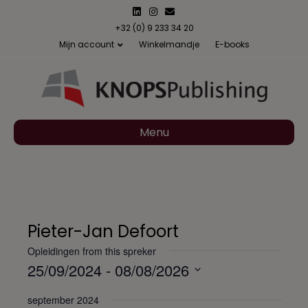
L
I
E
i
n
m
n
s
a
+32 (0) 9 233 34 20
k
t
i
Mijn account
Winkelmandje
E-books
e
a
l
d
g
i
r
n
a
m
Menu
Pieter-Jan Defoort
Opleidingen from this spreker
25/09/2024
 - 
08/08/2026
S
september 2024
e