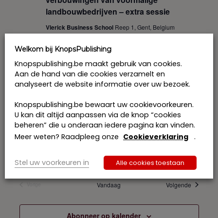
landbouwbedrijven – extra sessie
Vlerick Business School
Reep 1, Gent, Belgium
Welkom bij KnopsPublishing
februari 2026
Knopspublishing.be maakt gebruik van cookies.
Aan de hand van die cookies verzamelt en
9 februari 2026 @ 13:00
-
17:00
MA
9
analyseert de website informatie over uw bezoek.
Projectontwikkeling en ruimtelijke
ordening: zes jaar Decreet
Knopspublishing.be bewaart uw cookievoorkeuren.
Gemeentewegen en recente evoluties
U kan dit altijd aanpassen via de knop “cookies
voor verkavelingen i.s.m. Jubel.be
beheren” die u onderaan iedere pagina kan vinden.
Meer weten? Raadpleeg onze
Cookieverklaring
.
Bedrijvencentrum De Punt
Kerkstraat 108, Gent,
Gentbrugge, België
Stel uw voorkeuren in
Alle cookies toestaan
Opleiding
Vandaag
Volgende
Vorige
Opleidingen
Abonneer op kalender