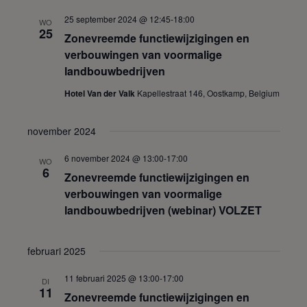
l
25 september 2024 @ 12:45
-
18:00
e
WO
25
c
Zonevreemde functiewijzigingen en
t
verbouwingen van voormalige
e
landbouwbedrijven
e
r
Hotel Van der Valk
Kapellestraat 146, Oostkamp, Belgium
e
e
n
november 2024
d
a
6 november 2024 @ 13:00
-
17:00
WO
6
t
Zonevreemde functiewijzigingen en
u
verbouwingen van voormalige
m
landbouwbedrijven (webinar) VOLZET
.
februari 2025
11 februari 2025 @ 13:00
-
17:00
DI
11
Zonevreemde functiewijzigingen en