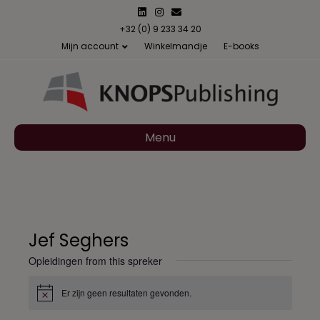
L
I
E
i
n
m
n
s
a
+32 (0) 9 233 34 20
k
t
i
Mijn account
Winkelmandje
E-books
e
a
l
d
g
i
r
n
a
m
Menu
Jef Seghers
Opleidingen from this spreker
Er zijn geen resultaten gevonden.
B
e
r