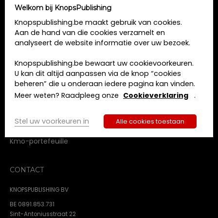
Welkom bij KnopsPublishing
MENU
Knopspublishing.be maakt gebruik van cookies.
Aan de hand van die cookies verzamelt en
Home
analyseert de website informatie over uw bezoek.
Opleidingen
Boeken
Knopspublishing.be bewaart uw cookievoorkeuren.
Tijdschriften
U kan dit altijd aanpassen via de knop “cookies
Over ons
beheren” die u onderaan iedere pagina kan vinden.
Contact
Meer weten? Raadpleeg onze
Cookieverklaring
.
Algemene voorwaarden
Privacy beleid
Stel uw voorkeuren in
Alle cookies toestaan
Cookie beleid
Kmo-portefeuille
CONTACT
KNOPSPUBLISHING BV
BE 0891.853.731
Sint-Antoniusstraat 22